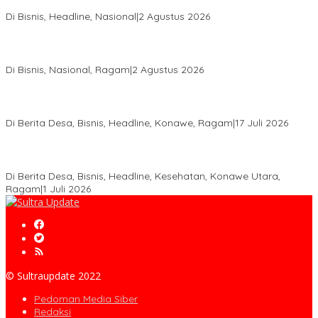
Aspal Buton Masuk Proyek Strategis Nasional
Di Bisnis, Headline, Nasional
|
2 Agustus 2026
Anton Timbang Hadiri Pertemuan Kadin Dengan Presiden
Prabowo, Perkuat Sinergi Bangun Ekonomi Daerah
Di Bisnis, Nasional, Ragam
|
2 Agustus 2026
Wabup Konawe Salurkan Bibit Durian Dan Saprodi, Dorong
Petani Tingkatkan Produktivitas
Di Berita Desa, Bisnis, Headline, Konawe, Ragam
|
17 Juli 2026
PT MLP Dorong UMKM Langgikima Naik Kelas, Produk Lokal
Dibidik Tembus Ritel Modern
Di Berita Desa, Bisnis, Headline, Kesehatan, Konawe Utara,
Ragam
|
1 Juli 2026
© Sultraupdate 2022
Pedoman Media Siber
Redaksi