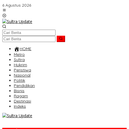
Lewati
6 Agustus 2026
ke
konten
HOME
Metro
Sultra
Hukrim
Peristiwa
Nasional
Politik
Pendidikan
Bisnis
Ragam
Destinasi
Indeks