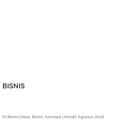
BISNIS
Bupati Ikbar Percepat Pendataan Pekebun Sawit, Dorong
Legalitas STDB Dan Sertifikasi ISPO di Konawe Utara
Di Berita Desa, Bisnis, Konawe Utara
|
3 Agustus 2026
Hadir di Istana Kepresidenan RI, Kadin Sultra Usulkan Hilirisasi