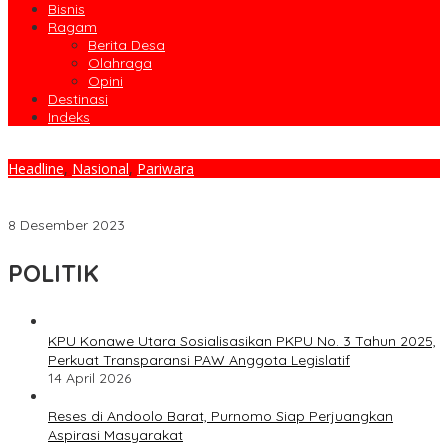
Bisnis
Ragam
Berita Desa
Olahraga
Opini
Destinasi
Indeks
Headline
,
Nasional
,
Pariwara
Bupati Konut Kunker Ke UG – TechnoPark Gagas Pengembangan
Pertanian Berbasis Teknologi
8 Desember 2023
POLITIK
KPU Konawe Utara Sosialisasikan PKPU No. 3 Tahun 2025,
Perkuat Transparansi PAW Anggota Legislatif
14 April 2026
Reses di Andoolo Barat, Purnomo Siap Perjuangkan
Aspirasi Masyarakat