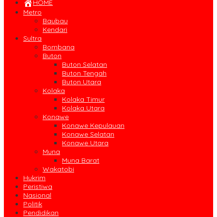
HOME
Metro
Baubau
Kendari
Sultra
Bombana
Buton
Buton Selatan
Buton Tengah
Buton Utara
Kolaka
Kolaka Timur
Kolaka Utara
Konawe
Konawe Kepulauan
Konawe Selatan
Konawe Utara
Muna
Muna Barat
Wakatobi
Hukrim
Peristiwa
Nasional
Politik
Pendidikan