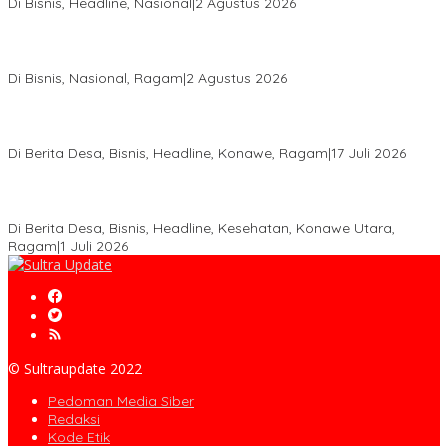
Di Bisnis, Headline, Nasional
|
2 Agustus 2026
Anton Timbang Hadiri Pertemuan Kadin Dengan Presiden
Prabowo, Perkuat Sinergi Bangun Ekonomi Daerah
Di Bisnis, Nasional, Ragam
|
2 Agustus 2026
Wabup Konawe Salurkan Bibit Durian Dan Saprodi, Dorong
Petani Tingkatkan Produktivitas
Di Berita Desa, Bisnis, Headline, Konawe, Ragam
|
17 Juli 2026
PT MLP Dorong UMKM Langgikima Naik Kelas, Produk Lokal
Dibidik Tembus Ritel Modern
Di Berita Desa, Bisnis, Headline, Kesehatan, Konawe Utara,
Ragam
|
1 Juli 2026
© Sultraupdate 2022
Pedoman Media Siber
Redaksi
Kode Etik