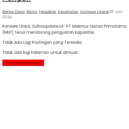
Berita Desa
,
Bisnis
,
Headline
,
Kesehatan
,
Konawe Utara
|
28 Juni
oleh
2026
Sultra
Konawe Utara. Sultraupdate.id- PT Makmur Lestari Primatama
Update
(MLP) terus mendorong penguatan kapasitas
Tidak Ada Lagi Postingan yang Tersedia.
Tidak ada lagi halaman untuk dimuat.
Lihat Selengkapnya