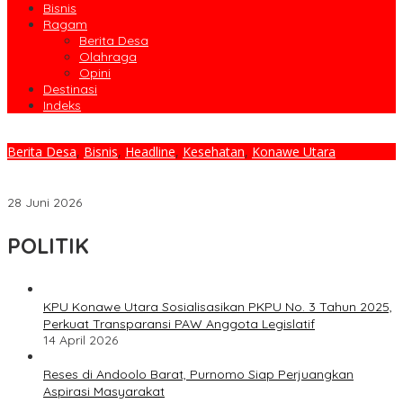
Bisnis
Ragam
Berita Desa
Olahraga
Opini
Destinasi
Indeks
Berita Desa
,
Bisnis
,
Headline
,
Kesehatan
,
Konawe Utara
UMKM Lingkar Tambang Bersiap Naik Kelas, PT MLP Gelar
Sosialisasi PIRT Dan Keamanan Pangan
28 Juni 2026
POLITIK
KPU Konawe Utara Sosialisasikan PKPU No. 3 Tahun 2025,
Perkuat Transparansi PAW Anggota Legislatif
14 April 2026
Reses di Andoolo Barat, Purnomo Siap Perjuangkan
Aspirasi Masyarakat