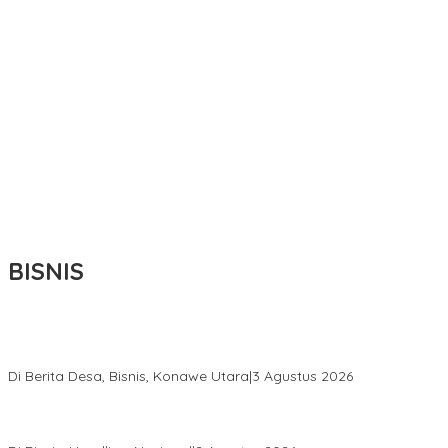
BISNIS
Bupati Ikbar Percepat Pendataan Pekebun Sawit, Dorong
Legalitas STDB Dan Sertifikasi ISPO di Konawe Utara
Di Berita Desa, Bisnis, Konawe Utara
|
3 Agustus 2026
Hadir di Istana Kepresidenan RI, Kadin Sultra Usulkan Hilirisasi
Aspal Buton Masuk Proyek Strategis Nasional