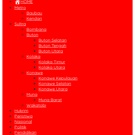
HOME
Metro
Baubau
Kendari
Sultra
Bombana
Buton
Buton Selatan
Buton Tengah
Buton Utara
Kolaka
Kolaka Timur
Kolaka Utara
Konawe
Konawe Kepulauan
Konawe Selatan
Konawe Utara
Muna
Muna Barat
Wakatobi
Hukrim
Peristiwa
Nasional
Politik
Pendidikan