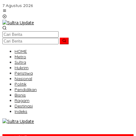
Lewati
7 Agustus 2026
ke
konten
HOME
Metro
Sultra
Hukrim
Peristiwa
Nasional
Politik
Pendidikan
Bisnis
Ragam
Destinasi
Indeks