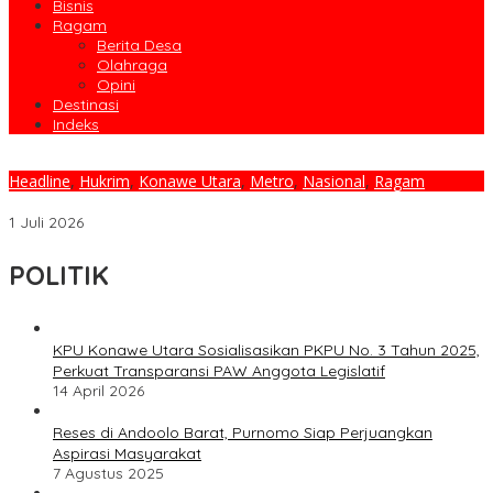
Bisnis
Ragam
Berita Desa
Olahraga
Opini
Destinasi
Indeks
Headline
,
Hukrim
,
Konawe Utara
,
Metro
,
Nasional
,
Ragam
Pemda Konut Apresiasi Pengabdian Polri Untuk Masyarakat
1 Juli 2026
POLITIK
KPU Konawe Utara Sosialisasikan PKPU No. 3 Tahun 2025,
Perkuat Transparansi PAW Anggota Legislatif
14 April 2026
Reses di Andoolo Barat, Purnomo Siap Perjuangkan
Aspirasi Masyarakat
7 Agustus 2025