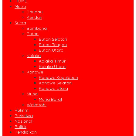
HOME
Metro
Baubau
Kendari
Sultra
Bombana
Buton
Buton Selatan
Buton Tengah
Buton Utara
Kolaka
Kolaka Timur
Kolaka Utara
Konawe
Konawe Kepulauan
Konawe Selatan
Konawe Utara
Muna
Muna Barat
Wakatobi
Hukrim
Peristiwa
Nasional
Politik
Pendidikan