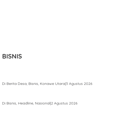
BISNIS
Bupati Ikbar Percepat Pendataan Pekebun Sawit, Dorong
Legalitas STDB Dan Sertifikasi ISPO di Konawe Utara
Di Berita Desa, Bisnis, Konawe Utara
|
3 Agustus 2026
Hadir di Istana Kepresidenan RI, Kadin Sultra Usulkan Hilirisasi
Aspal Buton Masuk Proyek Strategis Nasional
Di Bisnis, Headline, Nasional
|
2 Agustus 2026
Anton Timbang Hadiri Pertemuan Kadin Dengan Presiden