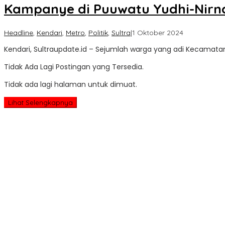
Kampanye di Puuwatu Yudhi-Nirna
oleh
Headline
,
Kendari
,
Metro
,
Politik
,
Sultra
|
1 Oktober 2024
Sultra
Kendari, Sultraupdate.id – Sejumlah warga yang adi Kecamat
Update
Tidak Ada Lagi Postingan yang Tersedia.
Tidak ada lagi halaman untuk dimuat.
Lihat Selengkapnya