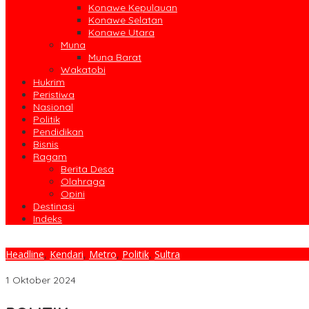
Konawe Kepulauan
Konawe Selatan
Konawe Utara
Muna
Muna Barat
Wakatobi
Hukrim
Peristiwa
Nasional
Politik
Pendidikan
Bisnis
Ragam
Berita Desa
Olahraga
Opini
Destinasi
Indeks
Headline
,
Kendari
,
Metro
,
Politik
,
Sultra
Kampanye di Puuwatu Yudhi-Nirna Usung Program Prioritas Pena
1 Oktober 2024