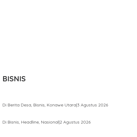
BISNIS
Bupati Ikbar Percepat Pendataan Pekebun Sawit, Dorong Legalita
Di Berita Desa, Bisnis, Konawe Utara
|
3 Agustus 2026
Hadir di Istana Kepresidenan RI, Kadin Sultra Usulkan Hilirisasi A
Di Bisnis, Headline, Nasional
|
2 Agustus 2026
Anton Timbang Hadiri Pertemuan Kadin Dengan Presiden Prabowo