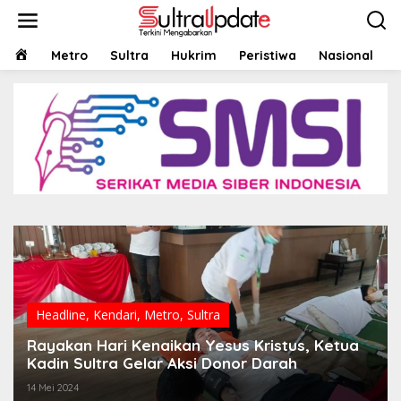
Lewati
ke
konten
HOME
Metro
Sultra
Hukrim
Peristiwa
Nasional
Headline
,
Kendari
,
Metro
,
Sultra
Rayakan Hari Kenaikan Yesus Kristus, Ketua
Kadin Sultra Gelar Aksi Donor Darah
14 Mei 2024