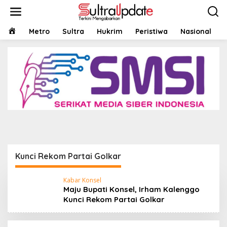
Lewati
ke
konten
HOME
Metro
Sultra
Hukrim
Peristiwa
Nasional
Headline
,
Konawe Selatan
,
Politik
,
Sultra
Maju Bupati Konsel, Irham Kalenggo Kunci
Rekom Partai Golkar
27 Februari 2024
Kunci Rekom Partai Golkar
Kabar Konsel
Maju Bupati Konsel, Irham Kalenggo
Kunci Rekom Partai Golkar