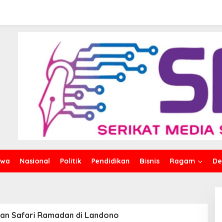
go Lanjutkan Safari
o, Tekankan Momentum
 Lisan
iwa
Nasional
Politik
Pendidikan
Bisnis
Ragam
De
kan Safari Ramadan di Landono