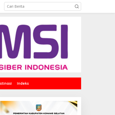
stinasi
Indeks