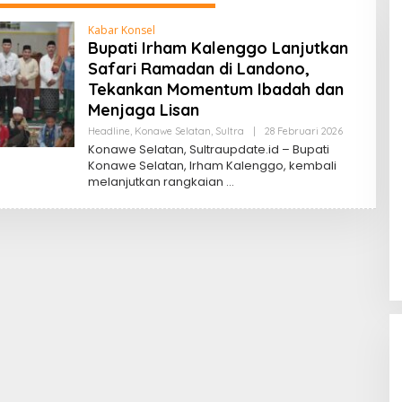
Kabar Konsel
Bupati Irham Kalenggo Lanjutkan
Safari Ramadan di Landono,
Tekankan Momentum Ibadah dan
Menjaga Lisan
Oleh
Headline
,
Konawe Selatan
,
Sultra
|
28 Februari 2026
Sultra
Konawe Selatan, Sultraupdate.id – Bupati
Update
Konawe Selatan, Irham Kalenggo, kembali
melanjutkan rangkaian