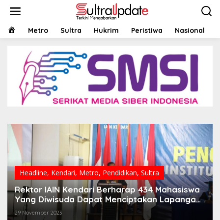
Lewati
ke
konten
HOME
Metro
Sultra
Hukrim
Peristiwa
Nasional
Headline
,
Kendari
,
Metro
,
Pendidikan
,
Sultra
Rektor IAIN Kendari Berharap 434 Mahasiswa
Yang Diwisuda Dapat Menciptakan Lapangan
Kerja Bagi Masyarakat
29 November 2023