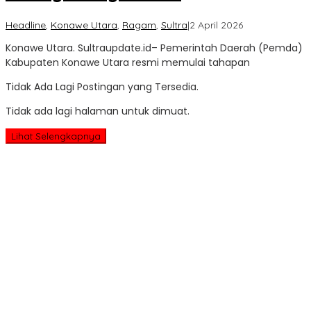
oleh
Headline
,
Konawe Utara
,
Ragam
,
Sultra
|
2 April 2026
Sultra
Konawe Utara. Sultraupdate.id– Pemerintah Daerah (Pemda)
Update
Kabupaten Konawe Utara resmi memulai tahapan
Tidak Ada Lagi Postingan yang Tersedia.
Tidak ada lagi halaman untuk dimuat.
Lihat Selengkapnya