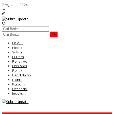
Lewati
7 Agustus 2026
ke
konten
HOME
Metro
Sultra
Hukrim
Peristiwa
Nasional
Politik
Pendidikan
Bisnis
Ragam
Destinasi
Indeks