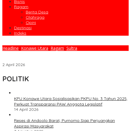
Bisnis
Ragam
Berita Desa
Olahraga
Opini
Destinasi
Indeks
Headline
,
Konawe Utara
,
Ragam
,
Sultra
Pemda Konawe Utara Mulai Pemeriksaan LKPD 2025, Tekankan
Transparansi Dan Sinergi Dengan BPK
2 April 2026
POLITIK
KPU Konawe Utara Sosialisasikan PKPU No. 3 Tahun 2025,
Perkuat Transparansi PAW Anggota Legislatif
14 April 2026
Reses di Andoolo Barat, Purnomo Siap Perjuangkan
Aspirasi Masyarakat