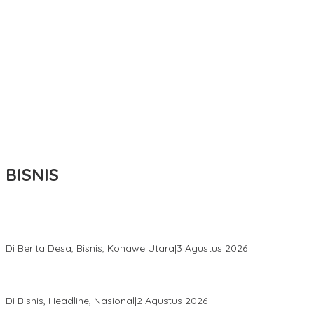
BISNIS
Bupati Ikbar Percepat Pendataan Pekebun Sawit, Dorong
Legalitas STDB Dan Sertifikasi ISPO di Konawe Utara
Di Berita Desa, Bisnis, Konawe Utara
|
3 Agustus 2026
Hadir di Istana Kepresidenan RI, Kadin Sultra Usulkan Hilirisasi
Aspal Buton Masuk Proyek Strategis Nasional
Di Bisnis, Headline, Nasional
|
2 Agustus 2026