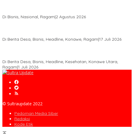
Anton Timbang Hadiri Pertemuan Kadin Dengan Presiden
Prabowo, Perkuat Sinergi Bangun Ekonomi Daerah
Di Bisnis, Nasional, Ragam
|
2 Agustus 2026
Wabup Konawe Salurkan Bibit Durian Dan Saprodi, Dorong
Petani Tingkatkan Produktivitas
Di Berita Desa, Bisnis, Headline, Konawe, Ragam
|
17 Juli 2026
PT MLP Dorong UMKM Langgikima Naik Kelas, Produk Lokal
Dibidik Tembus Ritel Modern
Di Berita Desa, Bisnis, Headline, Kesehatan, Konawe Utara,
Ragam
|
1 Juli 2026
© Sultraupdate 2022
Pedoman Media Siber
Redaksi
Kode Etik