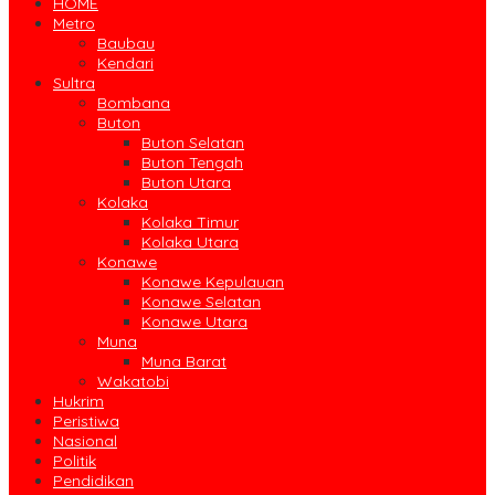
HOME
Metro
Baubau
Kendari
Sultra
Bombana
Buton
Buton Selatan
Buton Tengah
Buton Utara
Kolaka
Kolaka Timur
Kolaka Utara
Konawe
Konawe Kepulauan
Konawe Selatan
Konawe Utara
Muna
Muna Barat
Wakatobi
Hukrim
Peristiwa
Nasional
Politik
Pendidikan