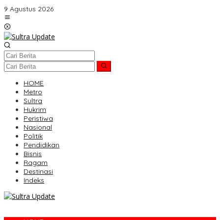
Lewati
9 Agustus 2026
ke
konten
HOME
Metro
Sultra
Hukrim
Peristiwa
Nasional
Politik
Pendidikan
Bisnis
Ragam
Destinasi
Indeks