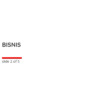
BISNIS
slide
2
of 5