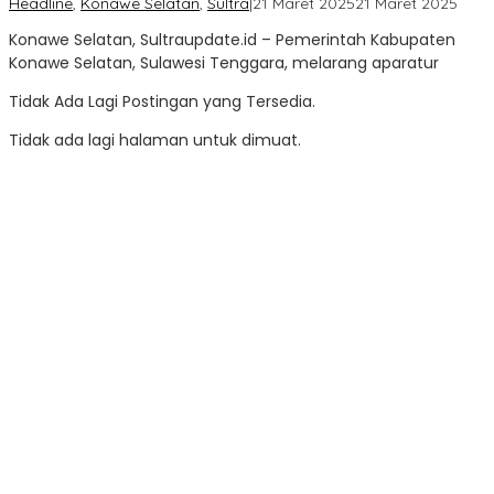
oleh
Headline
,
Konawe Selatan
,
Sultra
|
21 Maret 2025
21 Maret 2025
Sultr
Konawe Selatan, Sultraupdate.id – Pemerintah Kabupaten
Upda
Konawe Selatan, Sulawesi Tenggara, melarang aparatur
Tidak Ada Lagi Postingan yang Tersedia.
Tidak ada lagi halaman untuk dimuat.