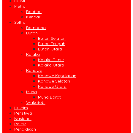
HOME
Metro
Baubau
Kendari
Sultra
Bombana
Buton
Buton Selatan
Buton Tengah
Buton Utara
Kolaka
Kolaka Timur
Kolaka Utara
Konawe
Konawe Kepulauan
Konawe Selatan
Konawe Utara
Muna
Muna Barat
Wakatobi
Hukrim
Peristiwa
Nasional
Politik
Pendidikan