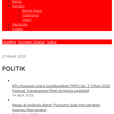
Bisnis
Ragam
Berita Desa
Olahraga
Opini
Destinasi
Indeks
Headline
,
Konawe Selatan
,
Sultra
Bupati Konsel Larang ASN Gunakan Kendaran Dinas Saat Mudik
Lebaran
21 Maret 2025
POLITIK
KPU Konawe Utara Sosialisasikan PKPU No. 3 Tahun 2025,
Perkuat Transparansi PAW Anggota Legislatif
14 April 2026
Reses di Andoolo Barat, Purnomo Siap Perjuangkan
Aspirasi Masyarakat