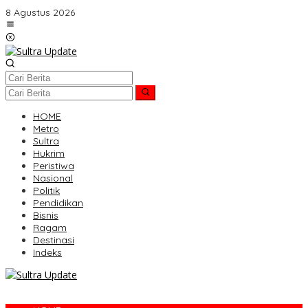
Lewati
8 Agustus 2026
ke
konten
HOME
Metro
Sultra
Hukrim
Peristiwa
Nasional
Politik
Pendidikan
Bisnis
Ragam
Destinasi
Indeks