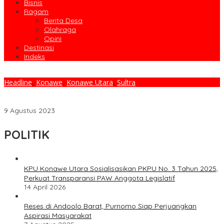
Bisnis
Ragam
Berita Desa
Olahraga
Opini
Destinasi
Indeks
Headline
,
Konawe
,
Konawe Utara
,
Sultra
Diskominfo Konut Jalin Mitra PN Unaaha Terkait Penyediaan
Informasi Layanan Hukum
9 Agustus 2023
POLITIK
KPU Konawe Utara Sosialisasikan PKPU No. 3 Tahun 2025,
Perkuat Transparansi PAW Anggota Legislatif
14 April 2026
Reses di Andoolo Barat, Purnomo Siap Perjuangkan
Aspirasi Masyarakat