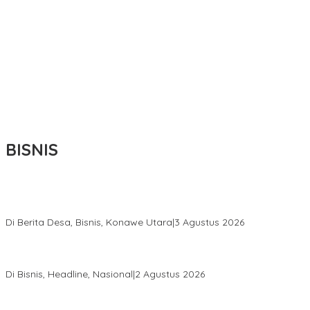
BISNIS
Bupati Ikbar Percepat Pendataan Pekebun Sawit, Dorong
Legalitas STDB Dan Sertifikasi ISPO di Konawe Utara
Di Berita Desa, Bisnis, Konawe Utara
|
3 Agustus 2026
Hadir di Istana Kepresidenan RI, Kadin Sultra Usulkan Hilirisasi
Aspal Buton Masuk Proyek Strategis Nasional
Di Bisnis, Headline, Nasional
|
2 Agustus 2026
Anton Timbang Hadiri Pertemuan Kadin Dengan Presiden