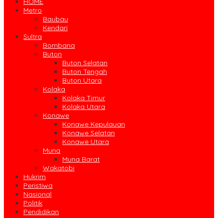
HOME
Metro
Baubau
Kendari
Sultra
Bombana
Buton
Buton Selatan
Buton Tengah
Buton Utara
Kolaka
Kolaka Timur
Kolaka Utara
Konawe
Konawe Kepulauan
Konawe Selatan
Konawe Utara
Muna
Muna Barat
Wakatobi
Hukrim
Peristiwa
Nasional
Politik
Pendidikan