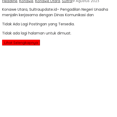
oleh
Headline
,
Konawe
,
Konawe Utara
,
Sultra
|
9 Agustus 2023
Sultra
Konawe Utara, Sultraupdate.id– Pengadilan Negeri Unaaha
Update
menjalin kerjasama dengan Dinas Komunikasi dan
Tidak Ada Lagi Postingan yang Tersedia.
Tidak ada lagi halaman untuk dimuat.
Lihat Selengkapnya