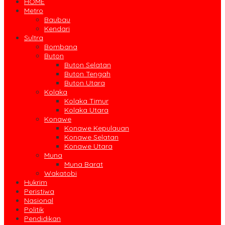
HOME
Metro
Baubau
Kendari
Sultra
Bombana
Buton
Buton Selatan
Buton Tengah
Buton Utara
Kolaka
Kolaka Timur
Kolaka Utara
Konawe
Konawe Kepulauan
Konawe Selatan
Konawe Utara
Muna
Muna Barat
Wakatobi
Hukrim
Peristiwa
Nasional
Politik
Pendidikan