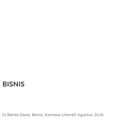
BISNIS
Bupati Ikbar Percepat Pendataan Pekebun Sawit, Dorong
Legalitas STDB Dan Sertifikasi ISPO di Konawe Utara
Di Berita Desa, Bisnis, Konawe Utara
|
3 Agustus 2026
Hadir di Istana Kepresidenan RI, Kadin Sultra Usulkan Hilirisasi