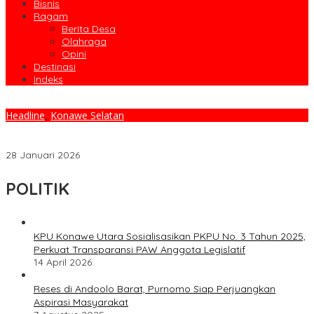
Bisnis
Ragam
Berita Desa
Olahraga
Opini
Destinasi
Indeks
Headline
,
Konawe Selatan
Konawe Selatan Raih Penghargaan UHC Awards 2026, Bukti
Komitmen Layanan Kesehatan Menyeluruh
28 Januari 2026
POLITIK
KPU Konawe Utara Sosialisasikan PKPU No. 3 Tahun 2025,
Perkuat Transparansi PAW Anggota Legislatif
14 April 2026
Reses di Andoolo Barat, Purnomo Siap Perjuangkan
Aspirasi Masyarakat