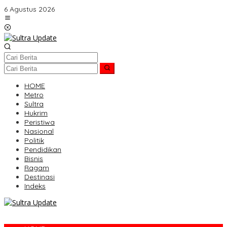
Lewati
6 Agustus 2026
ke
konten
HOME
Metro
Sultra
Hukrim
Peristiwa
Nasional
Politik
Pendidikan
Bisnis
Ragam
Destinasi
Indeks