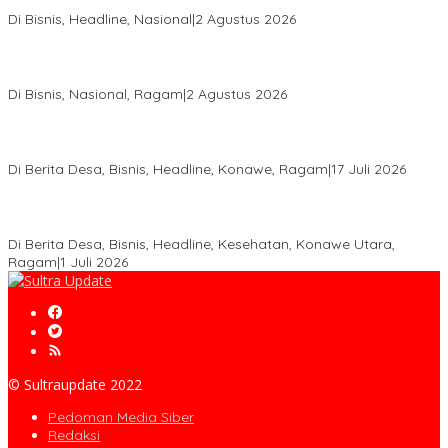
Aspal Buton Masuk Proyek Strategis Nasional
Di Bisnis, Headline, Nasional
|
2 Agustus 2026
Anton Timbang Hadiri Pertemuan Kadin Dengan Presiden
Prabowo, Perkuat Sinergi Bangun Ekonomi Daerah
Di Bisnis, Nasional, Ragam
|
2 Agustus 2026
Wabup Konawe Salurkan Bibit Durian Dan Saprodi, Dorong
Petani Tingkatkan Produktivitas
Di Berita Desa, Bisnis, Headline, Konawe, Ragam
|
17 Juli 2026
PT MLP Dorong UMKM Langgikima Naik Kelas, Produk Lokal
Dibidik Tembus Ritel Modern
Di Berita Desa, Bisnis, Headline, Kesehatan, Konawe Utara,
Ragam
|
1 Juli 2026
© Sultraupdate 2022
Pedoman Media Siber
Redaksi