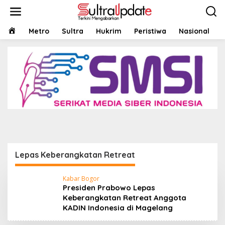
Lewati
ke
konten
HOME
Metro
Sultra
Hukrim
Peristiwa
Nasional
Headline
,
Nasional
Presiden Prabowo Lepas Keberangkatan
Retreat Anggota KADIN Indonesia di
Magelang
9 Agustus 2025
Lepas Keberangkatan Retreat
Kabar Bogor
Presiden Prabowo Lepas
Keberangkatan Retreat Anggota
KADIN Indonesia di Magelang