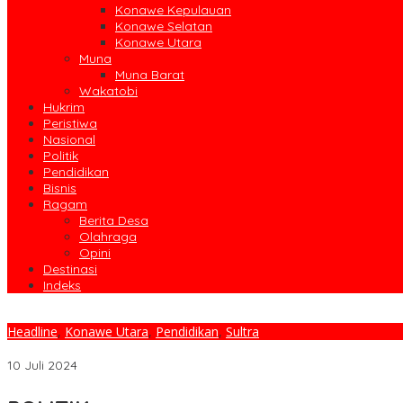
Konawe Kepulauan
Konawe Selatan
Konawe Utara
Muna
Muna Barat
Wakatobi
Hukrim
Peristiwa
Nasional
Politik
Pendidikan
Bisnis
Ragam
Berita Desa
Olahraga
Opini
Destinasi
Indeks
Headline
,
Konawe Utara
,
Pendidikan
,
Sultra
Rayakan Tahun Baru Islam dan Edukasi Masyarakat, Mahasiswa KK
10 Juli 2024