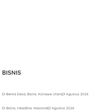
BISNIS
Bupati Ikbar Percepat Pendataan Pekebun Sawit, Dorong Legalita
Di Berita Desa, Bisnis, Konawe Utara
|
3 Agustus 2026
Hadir di Istana Kepresidenan RI, Kadin Sultra Usulkan Hilirisasi A
Di Bisnis, Headline, Nasional
|
2 Agustus 2026