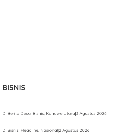
BISNIS
Bupati Ikbar Percepat Pendataan Pekebun Sawit, Dorong Legalita
Di Berita Desa, Bisnis, Konawe Utara
|
3 Agustus 2026
Hadir di Istana Kepresidenan RI, Kadin Sultra Usulkan Hilirisasi A
Di Bisnis, Headline, Nasional
|
2 Agustus 2026