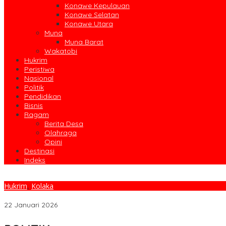
Konawe Kepulauan
Konawe Selatan
Konawe Utara
Muna
Muna Barat
Wakatobi
Hukrim
Peristiwa
Nasional
Politik
Pendidikan
Bisnis
Ragam
Berita Desa
Olahraga
Opini
Destinasi
Indeks
Hukrim
,
Kolaka
Mahasiswa Sultra Desak Polres dan Kejari Kolaka Usut Dugaan 
22 Januari 2026