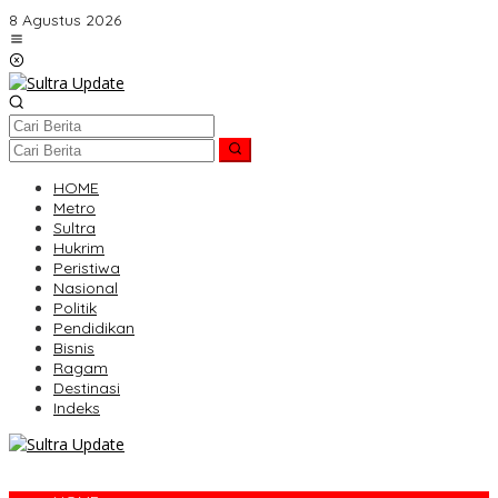
Lewati
8 Agustus 2026
ke
konten
HOME
Metro
Sultra
Hukrim
Peristiwa
Nasional
Politik
Pendidikan
Bisnis
Ragam
Destinasi
Indeks