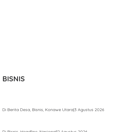
BISNIS
Bupati Ikbar Percepat Pendataan Pekebun Sawit, Dorong
Legalitas STDB Dan Sertifikasi ISPO di Konawe Utara
Di Berita Desa, Bisnis, Konawe Utara
|
3 Agustus 2026
Hadir di Istana Kepresidenan RI, Kadin Sultra Usulkan Hilirisasi
Aspal Buton Masuk Proyek Strategis Nasional
Di Bisnis, Headline, Nasional
|
2 Agustus 2026