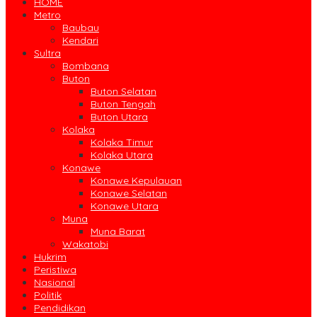
HOME
Metro
Baubau
Kendari
Sultra
Bombana
Buton
Buton Selatan
Buton Tengah
Buton Utara
Kolaka
Kolaka Timur
Kolaka Utara
Konawe
Konawe Kepulauan
Konawe Selatan
Konawe Utara
Muna
Muna Barat
Wakatobi
Hukrim
Peristiwa
Nasional
Politik
Pendidikan