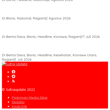
Anton Timbang Hadiri Pertemuan Kadin Dengan Presiden
Prabowo, Perkuat Sinergi Bangun Ekonomi Daerah
Di Bisnis, Nasional, Ragam
|
2 Agustus 2026
Wabup Konawe Salurkan Bibit Durian Dan Saprodi, Dorong
Petani Tingkatkan Produktivitas
Di Berita Desa, Bisnis, Headline, Konawe, Ragam
|
17 Juli 2026
PT MLP Dorong UMKM Langgikima Naik Kelas, Produk Lokal
Dibidik Tembus Ritel Modern
Di Berita Desa, Bisnis, Headline, Kesehatan, Konawe Utara,
Ragam
|
1 Juli 2026
© Sultraupdate 2022
Pedoman Media Siber
Redaksi
Kode Etik