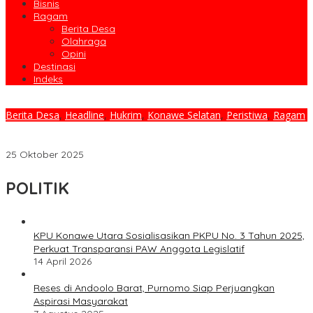
Bisnis
Ragam
Berita Desa
Olahraga
Opini
Destinasi
Indeks
Berita Desa
,
Headline
,
Hukrim
,
Konawe Selatan
,
Peristiwa
,
Ragam
Kecamatan Angata Mencekam: Maling Gas dan Bensin Satroni
Kios Warga Sandarsi Jaya Saat Subuh
25 Oktober 2025
POLITIK
KPU Konawe Utara Sosialisasikan PKPU No. 3 Tahun 2025,
Perkuat Transparansi PAW Anggota Legislatif
14 April 2026
Reses di Andoolo Barat, Purnomo Siap Perjuangkan
Aspirasi Masyarakat