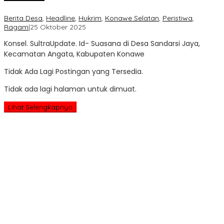
Berita Desa
,
Headline
,
Hukrim
,
Konawe Selatan
,
Peristiwa
,
oleh
Ragam
|
25 Oktober 2025
Sultra
Konsel. SultraUpdate. Id- Suasana di Desa Sandarsi Jaya,
Update
Kecamatan Angata, Kabupaten Konawe
Tidak Ada Lagi Postingan yang Tersedia.
Tidak ada lagi halaman untuk dimuat.
Lihat Selengkapnya