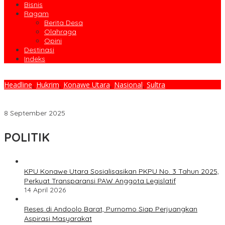
Bisnis
Ragam
Berita Desa
Olahraga
Opini
Destinasi
Indeks
Headline
,
Hukrim
,
Konawe Utara
,
Nasional
,
Sultra
GMA Sultra Desak Kejati Tahan Direktur PT. Cinta Jaya: “Jangan
Jadi Pembela Oligarki Tambang!”
8 September 2025
POLITIK
KPU Konawe Utara Sosialisasikan PKPU No. 3 Tahun 2025,
Perkuat Transparansi PAW Anggota Legislatif
14 April 2026
Reses di Andoolo Barat, Purnomo Siap Perjuangkan
Aspirasi Masyarakat