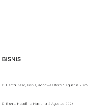
BISNIS
Bupati Ikbar Percepat Pendataan Pekebun Sawit, Dorong
Legalitas STDB Dan Sertifikasi ISPO di Konawe Utara
Di Berita Desa, Bisnis, Konawe Utara
|
3 Agustus 2026
Hadir di Istana Kepresidenan RI, Kadin Sultra Usulkan Hilirisasi
Aspal Buton Masuk Proyek Strategis Nasional
Di Bisnis, Headline, Nasional
|
2 Agustus 2026