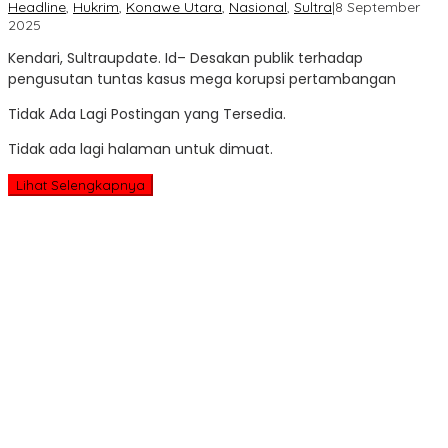
Headline
,
Hukrim
,
Konawe Utara
,
Nasional
,
Sultra
|
8 September
oleh
2025
Sultra
Kendari, Sultraupdate. Id– Desakan publik terhadap
Update
pengusutan tuntas kasus mega korupsi pertambangan
Tidak Ada Lagi Postingan yang Tersedia.
Tidak ada lagi halaman untuk dimuat.
Lihat Selengkapnya