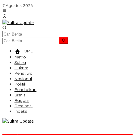
Lewati
7 Agustus 2026
ke
konten
HOME
Metro
Sultra
Hukrim
Peristiwa
Nasional
Politik
Pendidikan
Bisnis
Ragam
Destinasi
Indeks