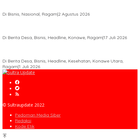
Anton Timbang Hadiri Pertemuan Kadin Dengan Presiden
Prabowo, Perkuat Sinergi Bangun Ekonomi Daerah
Di Bisnis, Nasional, Ragam
|
2 Agustus 2026
Wabup Konawe Salurkan Bibit Durian Dan Saprodi, Dorong
Petani Tingkatkan Produktivitas
Di Berita Desa, Bisnis, Headline, Konawe, Ragam
|
17 Juli 2026
PT MLP Dorong UMKM Langgikima Naik Kelas, Produk Lokal
Dibidik Tembus Ritel Modern
Di Berita Desa, Bisnis, Headline, Kesehatan, Konawe Utara,
Ragam
|
1 Juli 2026
© Sultraupdate 2022
Pedoman Media Siber
Redaksi
Kode Etik