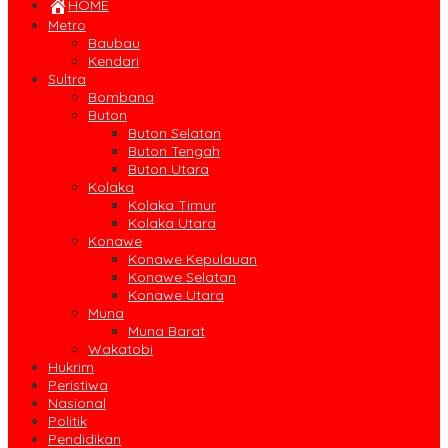
HOME
Metro
Baubau
Kendari
Sultra
Bombana
Buton
Buton Selatan
Buton Tengah
Buton Utara
Kolaka
Kolaka Timur
Kolaka Utara
Konawe
Konawe Kepulauan
Konawe Selatan
Konawe Utara
Muna
Muna Barat
Wakatobi
Hukrim
Peristiwa
Nasional
Politik
Pendidikan