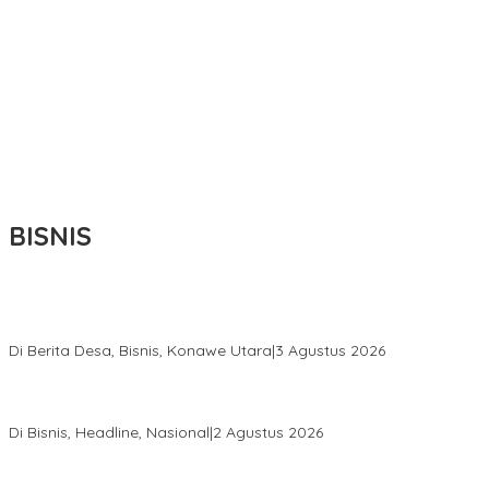
BISNIS
Bupati Ikbar Percepat Pendataan Pekebun Sawit, Dorong
Legalitas STDB Dan Sertifikasi ISPO di Konawe Utara
Di Berita Desa, Bisnis, Konawe Utara
|
3 Agustus 2026
Hadir di Istana Kepresidenan RI, Kadin Sultra Usulkan Hilirisasi
Aspal Buton Masuk Proyek Strategis Nasional
Di Bisnis, Headline, Nasional
|
2 Agustus 2026
Anton Timbang Hadiri Pertemuan Kadin Dengan Presiden