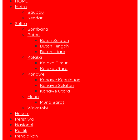
HOME
Metro
Baubau
Kendari
Sultra
Bombana
Buton
Buton Selatan
Buton Tengah
Buton Utara
Kolaka
Kolaka Timur
Kolaka Utara
Konawe
Konawe Kepulauan
Konawe Selatan
Konawe Utara
Muna
Muna Barat
Wakatobi
Hukrim
Peristiwa
Nasional
Politik
Pendidikan