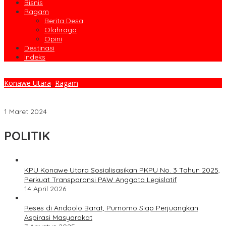
Bisnis
Ragam
Berita Desa
Olahraga
Opini
Destinasi
Indeks
Konawe Utara
,
Ragam
Pemda Konut Siap Sukseskan MTQ Ke-30 Tingkat Provinsi di
Bumi Oheo
1 Maret 2024
POLITIK
KPU Konawe Utara Sosialisasikan PKPU No. 3 Tahun 2025,
Perkuat Transparansi PAW Anggota Legislatif
14 April 2026
Reses di Andoolo Barat, Purnomo Siap Perjuangkan
Aspirasi Masyarakat