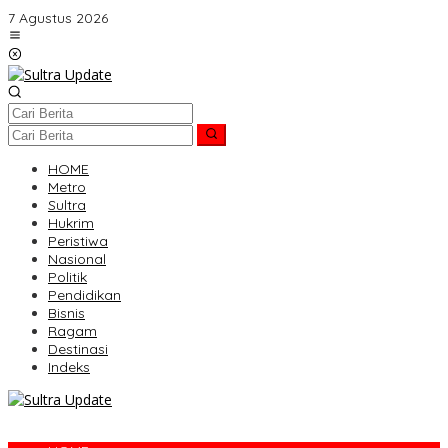
Lewati
7 Agustus 2026
ke
konten
HOME
Metro
Sultra
Hukrim
Peristiwa
Nasional
Politik
Pendidikan
Bisnis
Ragam
Destinasi
Indeks