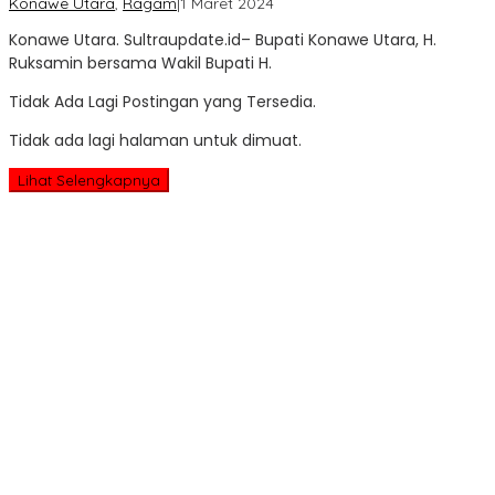
oleh
Konawe Utara
,
Ragam
|
1 Maret 2024
Sultra
Konawe Utara. Sultraupdate.id– Bupati Konawe Utara, H.
Update
Ruksamin bersama Wakil Bupati H.
Tidak Ada Lagi Postingan yang Tersedia.
Tidak ada lagi halaman untuk dimuat.
Lihat Selengkapnya