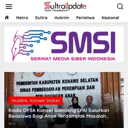
Lewati
ke
konten
HOME
Metro
Sultra
Hukrim
Peristiwa
Nasional
Headline
,
Konawe Selatan
Kadis DP3A Konsel Gandeng LPAI Salurkan
Beasiswa Bagi Anak Terdampak Masalah
Sosial
18 Mei 2026