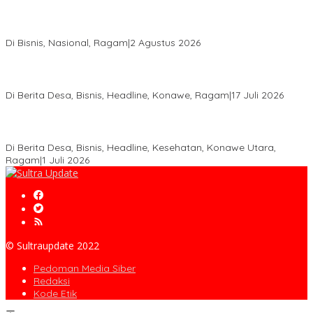
Anton Timbang Hadiri Pertemuan Kadin Dengan Presiden
Prabowo, Perkuat Sinergi Bangun Ekonomi Daerah
Di Bisnis, Nasional, Ragam
|
2 Agustus 2026
Wabup Konawe Salurkan Bibit Durian Dan Saprodi, Dorong
Petani Tingkatkan Produktivitas
Di Berita Desa, Bisnis, Headline, Konawe, Ragam
|
17 Juli 2026
PT MLP Dorong UMKM Langgikima Naik Kelas, Produk Lokal
Dibidik Tembus Ritel Modern
Di Berita Desa, Bisnis, Headline, Kesehatan, Konawe Utara,
Ragam
|
1 Juli 2026
© Sultraupdate 2022
Pedoman Media Siber
Redaksi
Kode Etik