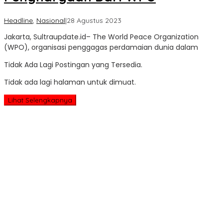
oleh
Headline
,
Nasional
|
28 Agustus 2023
Sultra
Jakarta, Sultraupdate.id– The World Peace Organization
Update
(WPO), organisasi penggagas perdamaian dunia dalam
Tidak Ada Lagi Postingan yang Tersedia.
Tidak ada lagi halaman untuk dimuat.
Lihat Selengkapnya