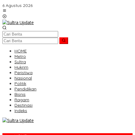
Lewati
6 Agustus 2026
ke
konten
HOME
Metro
Sultra
Hukrim
Peristiwa
Nasional
Politik
Pendidikan
Bisnis
Ragam
Destinasi
Indeks