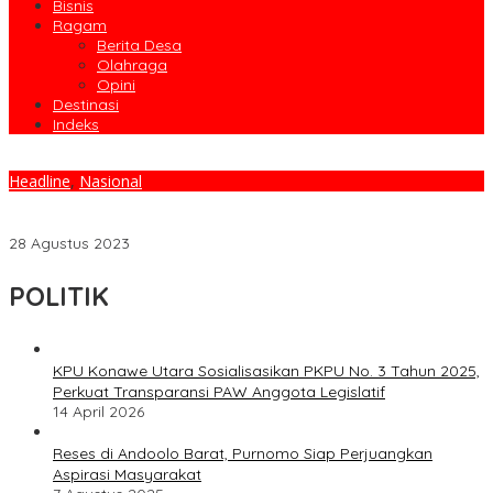
Bisnis
Ragam
Berita Desa
Olahraga
Opini
Destinasi
Indeks
Headline
,
Nasional
Masuk Nominasi Toko Nasional, H. Ruksamin Diganjar
Penghargaan Dari WPO
28 Agustus 2023
POLITIK
KPU Konawe Utara Sosialisasikan PKPU No. 3 Tahun 2025,
Perkuat Transparansi PAW Anggota Legislatif
14 April 2026
Reses di Andoolo Barat, Purnomo Siap Perjuangkan
Aspirasi Masyarakat