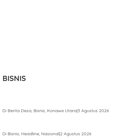
BISNIS
Bupati Ikbar Percepat Pendataan Pekebun Sawit, Dorong
Legalitas STDB Dan Sertifikasi ISPO di Konawe Utara
Di Berita Desa, Bisnis, Konawe Utara
|
3 Agustus 2026
Hadir di Istana Kepresidenan RI, Kadin Sultra Usulkan Hilirisasi
Aspal Buton Masuk Proyek Strategis Nasional
Di Bisnis, Headline, Nasional
|
2 Agustus 2026