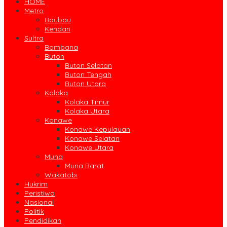
HOME
Metro
Baubau
Kendari
Sultra
Bombana
Buton
Buton Selatan
Buton Tengah
Buton Utara
Kolaka
Kolaka Timur
Kolaka Utara
Konawe
Konawe Kepulauan
Konawe Selatan
Konawe Utara
Muna
Muna Barat
Wakatobi
Hukrim
Peristiwa
Nasional
Politik
Pendidikan