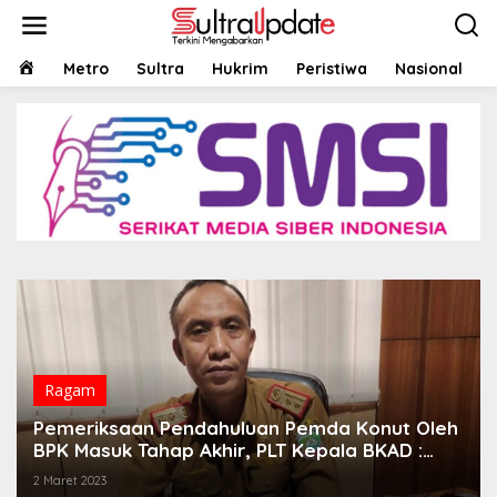
Lewati
ke
konten
HOME
Metro
Sultra
Hukrim
Peristiwa
Nasional
Ragam
Pemeriksaan Pendahuluan Pemda Konut Oleh
BPK Masuk Tahap Akhir, PLT Kepala BKAD :
Semua Instansi Kooperatif
2 Maret 2023