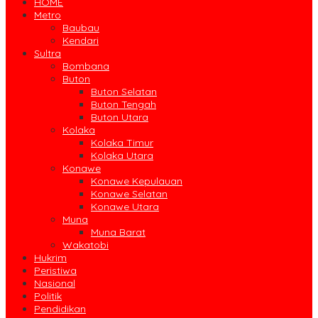
HOME
Metro
Baubau
Kendari
Sultra
Bombana
Buton
Buton Selatan
Buton Tengah
Buton Utara
Kolaka
Kolaka Timur
Kolaka Utara
Konawe
Konawe Kepulauan
Konawe Selatan
Konawe Utara
Muna
Muna Barat
Wakatobi
Hukrim
Peristiwa
Nasional
Politik
Pendidikan