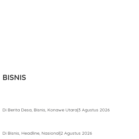
BISNIS
Bupati Ikbar Percepat Pendataan Pekebun Sawit, Dorong
Legalitas STDB Dan Sertifikasi ISPO di Konawe Utara
Di Berita Desa, Bisnis, Konawe Utara
|
3 Agustus 2026
Hadir di Istana Kepresidenan RI, Kadin Sultra Usulkan Hilirisasi
Aspal Buton Masuk Proyek Strategis Nasional
Di Bisnis, Headline, Nasional
|
2 Agustus 2026