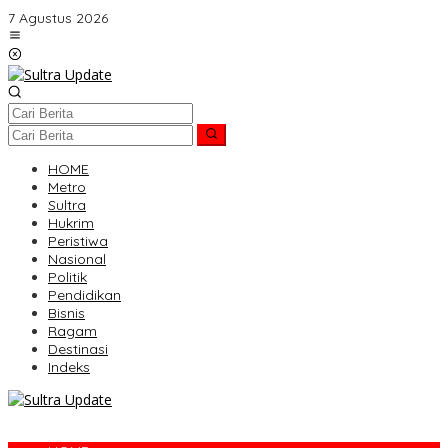
Lewati
7 Agustus 2026
ke
konten
HOME
Metro
Sultra
Hukrim
Peristiwa
Nasional
Politik
Pendidikan
Bisnis
Ragam
Destinasi
Indeks