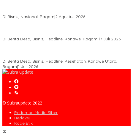
Anton Timbang Hadiri Pertemuan Kadin Dengan Presiden
Prabowo, Perkuat Sinergi Bangun Ekonomi Daerah
Di Bisnis, Nasional, Ragam
|
2 Agustus 2026
Wabup Konawe Salurkan Bibit Durian Dan Saprodi, Dorong
Petani Tingkatkan Produktivitas
Di Berita Desa, Bisnis, Headline, Konawe, Ragam
|
17 Juli 2026
PT MLP Dorong UMKM Langgikima Naik Kelas, Produk Lokal
Dibidik Tembus Ritel Modern
Di Berita Desa, Bisnis, Headline, Kesehatan, Konawe Utara,
Ragam
|
1 Juli 2026
© Sultraupdate 2022
Pedoman Media Siber
Redaksi
Kode Etik