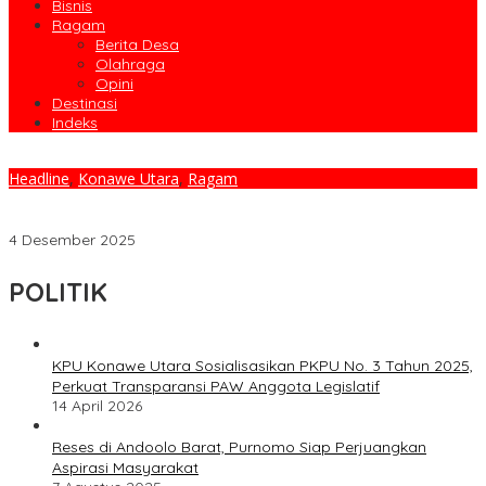
Bisnis
Ragam
Berita Desa
Olahraga
Opini
Destinasi
Indeks
Headline
,
Konawe Utara
,
Ragam
SMART Patrol Resmi Dimulai: Labengki Disiapkan Jadi Model
Pengelolaan Pesisir Berkelanjutan
4 Desember 2025
POLITIK
KPU Konawe Utara Sosialisasikan PKPU No. 3 Tahun 2025,
Perkuat Transparansi PAW Anggota Legislatif
14 April 2026
Reses di Andoolo Barat, Purnomo Siap Perjuangkan
Aspirasi Masyarakat