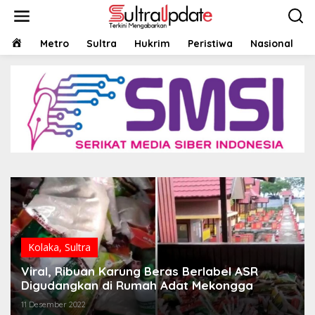
Lewati
ke
konten
HOME
Metro
Sultra
Hukrim
Peristiwa
Nasional
Kolaka
,
Sultra
Viral, Ribuan Karung Beras Berlabel ASR
Digudangkan di Rumah Adat Mekongga
11 Desember 2022