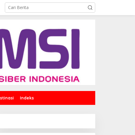
stinasi
Indeks