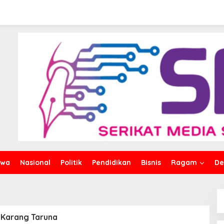
una Pemuda Desa
Komitmen Kawal Kemajuan
iwa
Nasional
Politik
Pendidikan
Bisnis
Ragam
De
 Karang Taruna