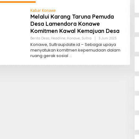
Kabar Konawe
Melalui Karang Taruna Pemuda
Desa Lamendora Konawe
Komitmen Kawal Kemajuan Desa
Oleh
Berita Desa
,
Headline
,
Konawe
,
Sultra
|
3 Juni 2023
Sultra
Konawe, Sultraupdate.id – Sebagai upaya
Update
menyatukan komitmen kepemudaan dalam
ruang gerak sosial