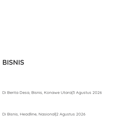
BISNIS
Bupati Ikbar Percepat Pendataan Pekebun Sawit, Dorong
Legalitas STDB Dan Sertifikasi ISPO di Konawe Utara
Di Berita Desa, Bisnis, Konawe Utara
|
3 Agustus 2026
Hadir di Istana Kepresidenan RI, Kadin Sultra Usulkan Hilirisasi
Aspal Buton Masuk Proyek Strategis Nasional
Di Bisnis, Headline, Nasional
|
2 Agustus 2026
Anton Timbang Hadiri Pertemuan Kadin Dengan Presiden