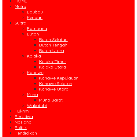
HOME
Metro
Baubau
Kendari
Sultra
Bombana
Buton
Buton Selatan
Buton Tengah
Buton Utara
Kolaka
Kolaka Timur
Kolaka Utara
Konawe
Konawe Kepulauan
Konawe Selatan
Konawe Utara
Muna
Muna Barat
Wakatobi
Hukrim
Peristiwa
Nasional
Politik
Pendidikan