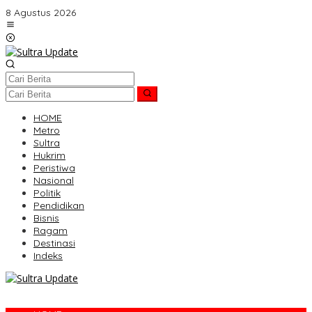
Lewati
8 Agustus 2026
ke
konten
HOME
Metro
Sultra
Hukrim
Peristiwa
Nasional
Politik
Pendidikan
Bisnis
Ragam
Destinasi
Indeks