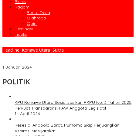
Bisnis
Ragam
Berita Desa
Olahraga
Opini
Destinasi
Indeks
Headline
,
Konawe Utara
,
Sultra
Tradisi Polres Konawe Utara Rayakan Ultah Pesonel Melalui
Kebersamaan
1 Januari 2024
POLITIK
KPU Konawe Utara Sosialisasikan PKPU No. 3 Tahun 2025,
Perkuat Transparansi PAW Anggota Legislatif
14 April 2026
Reses di Andoolo Barat, Purnomo Siap Perjuangkan
Aspirasi Masyarakat