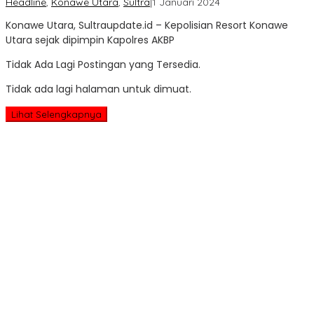
oleh
Headline
,
Konawe Utara
,
Sultra
|
1 Januari 2024
Sultra
Konawe Utara, Sultraupdate.id – Kepolisian Resort Konawe
Update
Utara sejak dipimpin Kapolres AKBP
Tidak Ada Lagi Postingan yang Tersedia.
Tidak ada lagi halaman untuk dimuat.
Lihat Selengkapnya