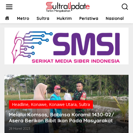
Lewati
ke
konten
HOME
Metro
Sultra
Hukrim
Peristiwa
Nasional
Headline
,
Konawe
,
Konawe Utara
,
Sultra
Melalui Komsos, Babinsa Koramil 1430-02/
Asera Berikan Bibit Ikan Pada Masyarakat
28 Maret 2023