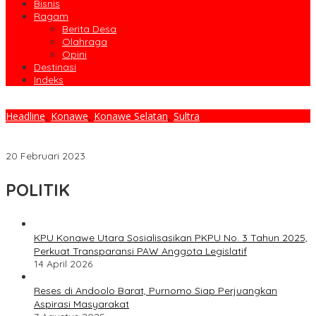
Bisnis
Ragam
Berita Desa
Olahraga
Opini
Destinasi
Indeks
Headline
,
Konawe
,
Konawe Selatan
,
Sultra
Bupati Konsel melantik tiga Sekretaris Camat (Sekcam) dilingkup
Pemerintah Daerah (Pemda) Konawe Selatan
20 Februari 2023
POLITIK
KPU Konawe Utara Sosialisasikan PKPU No. 3 Tahun 2025,
Perkuat Transparansi PAW Anggota Legislatif
14 April 2026
Reses di Andoolo Barat, Purnomo Siap Perjuangkan
Aspirasi Masyarakat