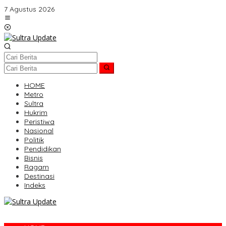
Lewati
7 Agustus 2026
ke
konten
HOME
Metro
Sultra
Hukrim
Peristiwa
Nasional
Politik
Pendidikan
Bisnis
Ragam
Destinasi
Indeks