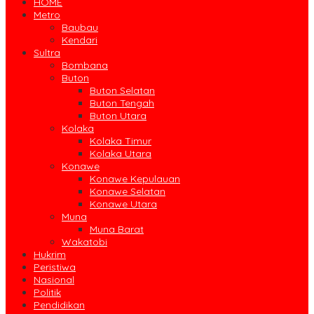
HOME
Metro
Baubau
Kendari
Sultra
Bombana
Buton
Buton Selatan
Buton Tengah
Buton Utara
Kolaka
Kolaka Timur
Kolaka Utara
Konawe
Konawe Kepulauan
Konawe Selatan
Konawe Utara
Muna
Muna Barat
Wakatobi
Hukrim
Peristiwa
Nasional
Politik
Pendidikan