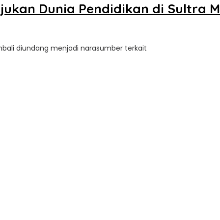
kan Dunia Pendidikan di Sultra M
leh
ultra
mbali diundang menjadi narasumber terkait
pdate