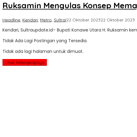
Ruksamin Mengulas Konsep Memaju
o
Headline
,
Kendari
,
Metro
,
Sultra
|
22 Oktober 2023
22 Oktober 2023
S
Kendari, Sultraupdate.id– Bupati Konawe Utara H. Ruksamin ke
U
Tidak Ada Lagi Postingan yang Tersedia.
Tidak ada lagi halaman untuk dimuat.
Lihat Selengkapnya