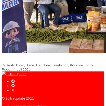
PT MLP Dorong UMKM Langgikima Naik Kelas, Produk Lokal
Dibidik Tembus Ritel Modern
Di Berita Desa, Bisnis, Headline, Kesehatan, Konawe Utara,
Ragam
|
1 Juli 2026
© Sultraupdate 2022
Pedoman Media Siber