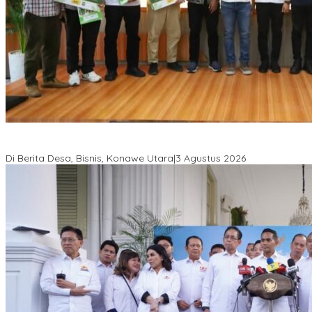
Bupati Ikbar Percepat Pendataan Pekebun Sawit, Dorong
Legalitas STDB Dan Sertifikasi ISPO di Konawe Utara
Di Berita Desa, Bisnis, Konawe Utara
|
3 Agustus 2026