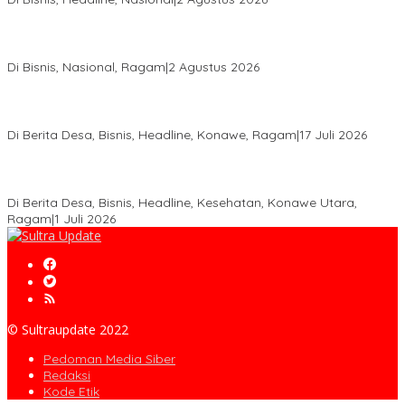
Anton Timbang Hadiri Pertemuan Kadin Dengan Presiden
Prabowo, Perkuat Sinergi Bangun Ekonomi Daerah
Di Bisnis, Nasional, Ragam
|
2 Agustus 2026
Wabup Konawe Salurkan Bibit Durian Dan Saprodi, Dorong
Petani Tingkatkan Produktivitas
Di Berita Desa, Bisnis, Headline, Konawe, Ragam
|
17 Juli 2026
PT MLP Dorong UMKM Langgikima Naik Kelas, Produk Lokal
Dibidik Tembus Ritel Modern
Di Berita Desa, Bisnis, Headline, Kesehatan, Konawe Utara,
Ragam
|
1 Juli 2026
© Sultraupdate 2022
Pedoman Media Siber
Redaksi
Kode Etik