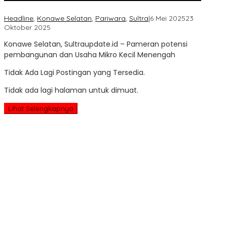
Headline
,
Konawe Selatan
,
Pariwara
,
Sultra
|
6 Mei 2025
23
oleh
Oktober 2025
Sultra
Konawe Selatan, Sultraupdate.id – Pameran potensi
Update
pembangunan dan Usaha Mikro Kecil Menengah
Tidak Ada Lagi Postingan yang Tersedia.
Tidak ada lagi halaman untuk dimuat.
Lihat Selengkapnya