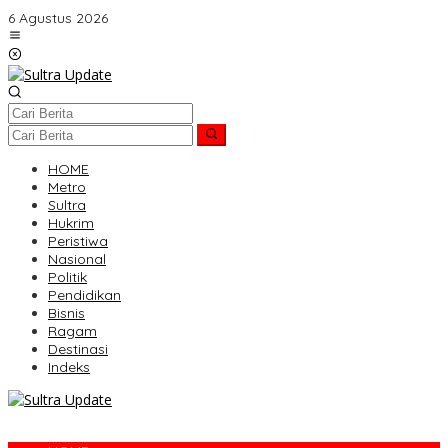
Lewati
6 Agustus 2026
ke
konten
HOME
Metro
Sultra
Hukrim
Peristiwa
Nasional
Politik
Pendidikan
Bisnis
Ragam
Destinasi
Indeks