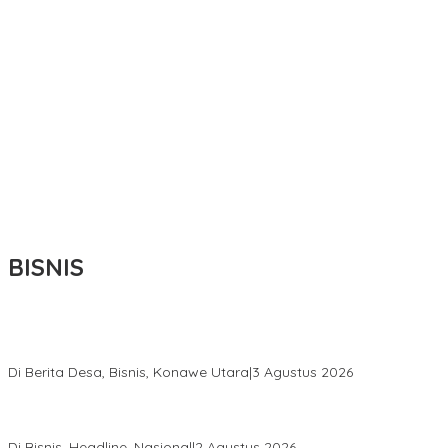
BISNIS
Bupati Ikbar Percepat Pendataan Pekebun Sawit, Dorong
Legalitas STDB Dan Sertifikasi ISPO di Konawe Utara
Di Berita Desa, Bisnis, Konawe Utara
|
3 Agustus 2026
Hadir di Istana Kepresidenan RI, Kadin Sultra Usulkan Hilirisasi
Aspal Buton Masuk Proyek Strategis Nasional
Di Bisnis, Headline, Nasional
|
2 Agustus 2026