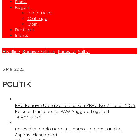
Bisnis
Ragam
Berita Desa
Olahraga
Opini
Destinasi
Indeks
Headline
,
Konawe Selatan
,
Pariwara
,
Sultra
Menutup Pameran Potensi Pembangunan dan UMKM Bupati
Irham Kalenggo Apresiasi Kontribusi Pelaku Usaha Lokal
6 Mei 2025
POLITIK
KPU Konawe Utara Sosialisasikan PKPU No. 3 Tahun 2025,
Perkuat Transparansi PAW Anggota Legislatif
14 April 2026
Reses di Andoolo Barat, Purnomo Siap Perjuangkan
Aspirasi Masyarakat