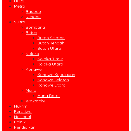
HOME
Metro
Baubau
Kendari
Sultra
Bombana
Buton
Buton Selatan
Buton Tengah
Buton Utara
Kolaka
Kolaka Timur
Kolaka Utara
Konawe
Konawe Kepulauan
Konawe Selatan
Konawe Utara
Muna
Muna Barat
Wakatobi
Hukrim
Peristiwa
Nasional
Politik
Pendidikan