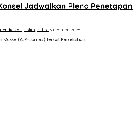
Konsel Jadwalkan Pleno Penetapa
oleh
Pendidikan
,
Politik
,
Sultra
|
5 Februari 2025
Sultra
m Mokke (AJP-James) terkait Perselisihan
Update