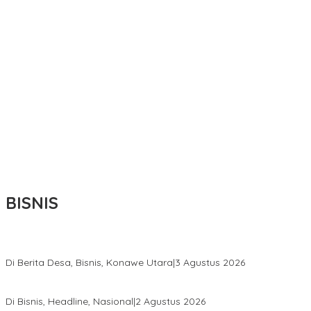
BISNIS
Bupati Ikbar Percepat Pendataan Pekebun Sawit, Dorong Legalita
Di Berita Desa, Bisnis, Konawe Utara
|
3 Agustus 2026
Hadir di Istana Kepresidenan RI, Kadin Sultra Usulkan Hilirisasi A
Di Bisnis, Headline, Nasional
|
2 Agustus 2026