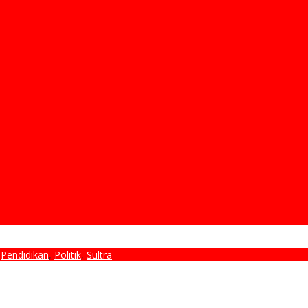
,
Pendidikan
,
Politik
,
Sultra
an Irham-Wahyu Sebagai Bupati dan Wakil Bupati Terpilih