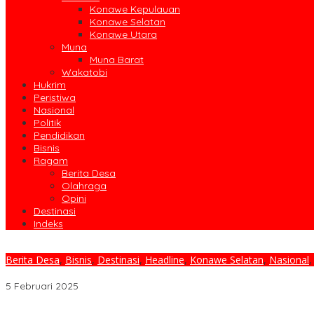
Konawe Kepulauan
Konawe Selatan
Konawe Utara
Muna
Muna Barat
Wakatobi
Hukrim
Peristiwa
Nasional
Politik
Pendidikan
Bisnis
Ragam
Berita Desa
Olahraga
Opini
Destinasi
Indeks
Berita Desa
,
Bisnis
,
Destinasi
,
Headline
,
Konawe Selatan
,
Nasional
MK Tolak Gugatan Pemohon, KPU Konsel Jadwalkan Pleno Penetap
5 Februari 2025