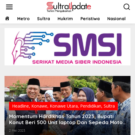
Lewati
ke
konten
HOME
Metro
Sultra
Hukrim
Peristiwa
Nasional
Headline
,
Konawe
,
Konawe Utara
,
Pendidikan
,
Sultra
Momentum Hardiknas Tahun 2023, Bupati
Konut Beri 500 Unit laptop Dan Sepeda Motor
Kepada Tenaga Pengajar
2 Mei 2023