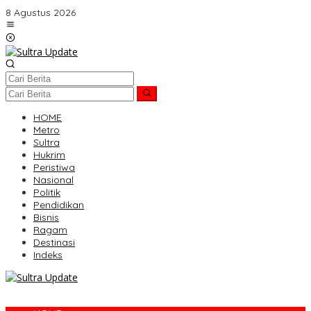
Lewati
8 Agustus 2026
ke
konten
HOME
Metro
Sultra
Hukrim
Peristiwa
Nasional
Politik
Pendidikan
Bisnis
Ragam
Destinasi
Indeks