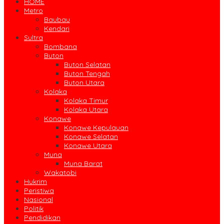
HOME
Metro
Baubau
Kendari
Sultra
Bombana
Buton
Buton Selatan
Buton Tengah
Buton Utara
Kolaka
Kolaka Timur
Kolaka Utara
Konawe
Konawe Kepulauan
Konawe Selatan
Konawe Utara
Muna
Muna Barat
Wakatobi
Hukrim
Peristiwa
Nasional
Politik
Pendidikan