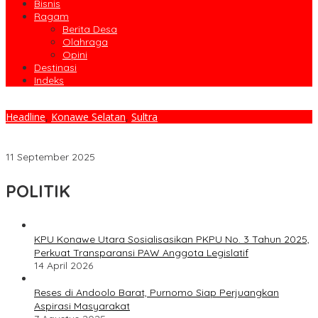
Bisnis
Ragam
Berita Desa
Olahraga
Opini
Destinasi
Indeks
Headline
,
Konawe Selatan
,
Sultra
Upacara Pembukaan Jambore PKK Konsel, Momentum Promosi
Pencegahan Stunting Melalui Budaya Lokal
11 September 2025
POLITIK
KPU Konawe Utara Sosialisasikan PKPU No. 3 Tahun 2025,
Perkuat Transparansi PAW Anggota Legislatif
14 April 2026
Reses di Andoolo Barat, Purnomo Siap Perjuangkan
Aspirasi Masyarakat