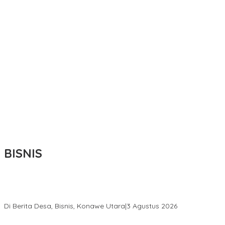
BISNIS
Bupati Ikbar Percepat Pendataan Pekebun Sawit, Dorong
Legalitas STDB Dan Sertifikasi ISPO di Konawe Utara
Di Berita Desa, Bisnis, Konawe Utara
|
3 Agustus 2026
Hadir di Istana Kepresidenan RI, Kadin Sultra Usulkan Hilirisasi