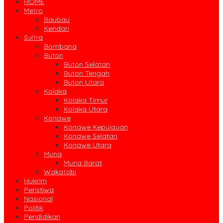
HOME
Metro
Baubau
Kendari
Sultra
Bombana
Buton
Buton Selatan
Buton Tengah
Buton Utara
Kolaka
Kolaka Timur
Kolaka Utara
Konawe
Konawe Kepulauan
Konawe Selatan
Konawe Utara
Muna
Muna Barat
Wakatobi
Hukrim
Peristiwa
Nasional
Politik
Pendidikan