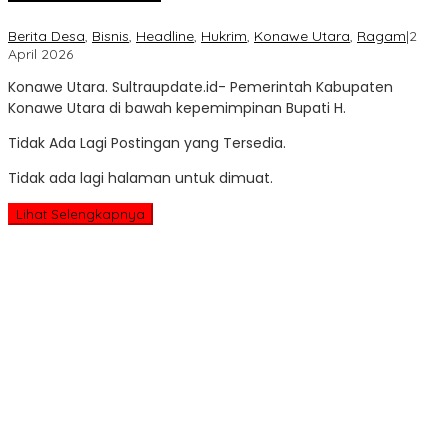
Berita Desa
,
Bisnis
,
Headline
,
Hukrim
,
Konawe Utara
,
Ragam
|
2
oleh
April 2026
Sultra
Konawe Utara. Sultraupdate.id- Pemerintah Kabupaten
Update
Konawe Utara di bawah kepemimpinan Bupati H.
Tidak Ada Lagi Postingan yang Tersedia.
Tidak ada lagi halaman untuk dimuat.
Lihat Selengkapnya