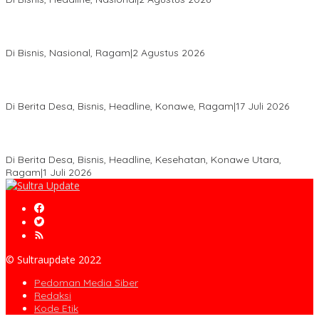
Anton Timbang Hadiri Pertemuan Kadin Dengan Presiden
Prabowo, Perkuat Sinergi Bangun Ekonomi Daerah
Di Bisnis, Nasional, Ragam
|
2 Agustus 2026
Wabup Konawe Salurkan Bibit Durian Dan Saprodi, Dorong
Petani Tingkatkan Produktivitas
Di Berita Desa, Bisnis, Headline, Konawe, Ragam
|
17 Juli 2026
PT MLP Dorong UMKM Langgikima Naik Kelas, Produk Lokal
Dibidik Tembus Ritel Modern
Di Berita Desa, Bisnis, Headline, Kesehatan, Konawe Utara,
Ragam
|
1 Juli 2026
© Sultraupdate 2022
Pedoman Media Siber
Redaksi
Kode Etik