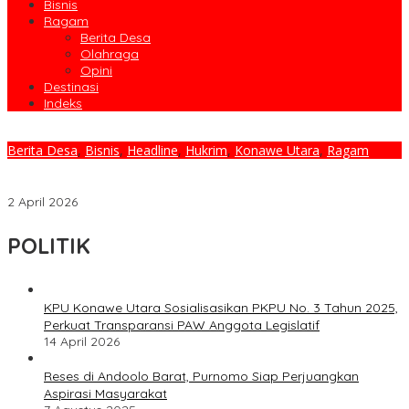
Bisnis
Ragam
Berita Desa
Olahraga
Opini
Destinasi
Indeks
Berita Desa
,
Bisnis
,
Headline
,
Hukrim
,
Konawe Utara
,
Ragam
Kolaborasi Pemda dan Perusahaan Tambang, Proyek Jalan
Beton MTT 2,8 Km Siap Tuntas 2026
2 April 2026
POLITIK
KPU Konawe Utara Sosialisasikan PKPU No. 3 Tahun 2025,
Perkuat Transparansi PAW Anggota Legislatif
14 April 2026
Reses di Andoolo Barat, Purnomo Siap Perjuangkan
Aspirasi Masyarakat