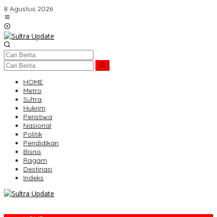
Lewati
8 Agustus 2026
ke
konten
HOME
Metro
Sultra
Hukrim
Peristiwa
Nasional
Politik
Pendidikan
Bisnis
Ragam
Destinasi
Indeks