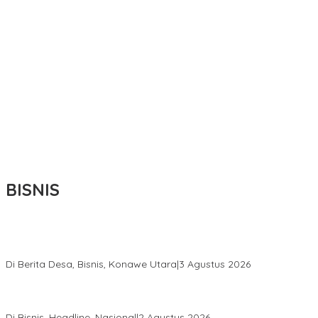
BISNIS
Bupati Ikbar Percepat Pendataan Pekebun Sawit, Dorong
Legalitas STDB Dan Sertifikasi ISPO di Konawe Utara
Di Berita Desa, Bisnis, Konawe Utara
|
3 Agustus 2026
Hadir di Istana Kepresidenan RI, Kadin Sultra Usulkan Hilirisasi
Aspal Buton Masuk Proyek Strategis Nasional
Di Bisnis, Headline, Nasional
|
2 Agustus 2026