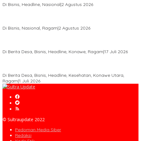
Di Bisnis, Headline, Nasional
|
2 Agustus 2026
Anton Timbang Hadiri Pertemuan Kadin Dengan Presiden
Prabowo, Perkuat Sinergi Bangun Ekonomi Daerah
Di Bisnis, Nasional, Ragam
|
2 Agustus 2026
Wabup Konawe Salurkan Bibit Durian Dan Saprodi, Dorong
Petani Tingkatkan Produktivitas
Di Berita Desa, Bisnis, Headline, Konawe, Ragam
|
17 Juli 2026
PT MLP Dorong UMKM Langgikima Naik Kelas, Produk Lokal
Dibidik Tembus Ritel Modern
Di Berita Desa, Bisnis, Headline, Kesehatan, Konawe Utara,
Ragam
|
1 Juli 2026
© Sultraupdate 2022
Pedoman Media Siber
Redaksi
Kode Etik