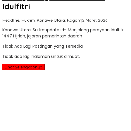
Idulfitri
oleh
Headline
,
Hukrim
,
Konawe Utara
,
Ragam
|
2 Maret 2026
Sultra
Konawe Utara. Sultraupdate id– Menjelang perayaan Idulfitri
Update
1447 Hijriah, jajaran pemerintah daerah
Tidak Ada Lagi Postingan yang Tersedia.
Tidak ada lagi halaman untuk dimuat.
Lihat Selengkapnya