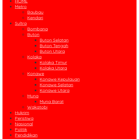
HOME
Metro
Baubau
Kendari
Sultra
Bombana
Buton
Buton Selatan
Buton Tengah
Buton Utara
Kolaka
Kolaka Timur
Kolaka Utara
Konawe
Konawe Kepulauan
Konawe Selatan
Konawe Utara
Muna
Muna Barat
Wakatobi
Hukrim
Peristiwa
Nasional
Politik
Pendidikan