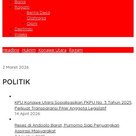
Bisnis
Ragam
Berita Desa
Olahraga
Opini
Destinasi
Indeks
Headline
,
Hukrim
,
Konawe Utara
,
Ragam
TNI-Polri dan Pemda Konawe Utara Kompak Siapkan Operasi
Ketupat Anoa 2026, Perkuat Sinergi Pengamanan Mudik Idulfitri
2 Maret 2026
POLITIK
KPU Konawe Utara Sosialisasikan PKPU No. 3 Tahun 2025,
Perkuat Transparansi PAW Anggota Legislatif
14 April 2026
Reses di Andoolo Barat, Purnomo Siap Perjuangkan
Aspirasi Masyarakat