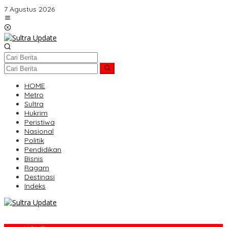
Lewati
7 Agustus 2026
ke
konten
HOME
Metro
Sultra
Hukrim
Peristiwa
Nasional
Politik
Pendidikan
Bisnis
Ragam
Destinasi
Indeks