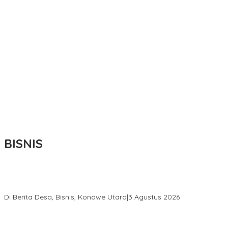
BISNIS
Bupati Ikbar Percepat Pendataan Pekebun Sawit, Dorong
Legalitas STDB Dan Sertifikasi ISPO di Konawe Utara
Di Berita Desa, Bisnis, Konawe Utara
|
3 Agustus 2026
Hadir di Istana Kepresidenan RI, Kadin Sultra Usulkan Hilirisasi
Aspal Buton Masuk Proyek Strategis Nasional