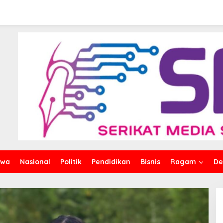
iwa
Nasional
Politik
Pendidikan
Bisnis
Ragam
De