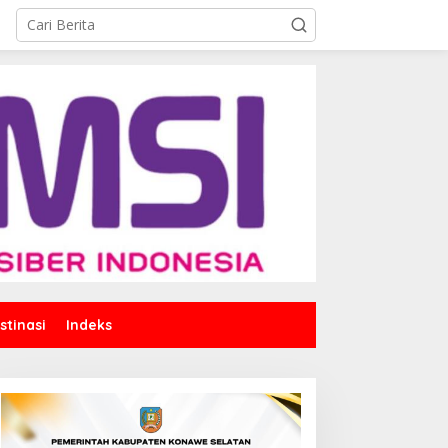
stinasi
Indeks