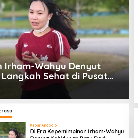
n Irham-Wahyu Denyut
 Langkah Sehat di Pusat
erasa
erasa
Kabar Andoolo
Di Era Kepemimpinan Irham-Wahyu