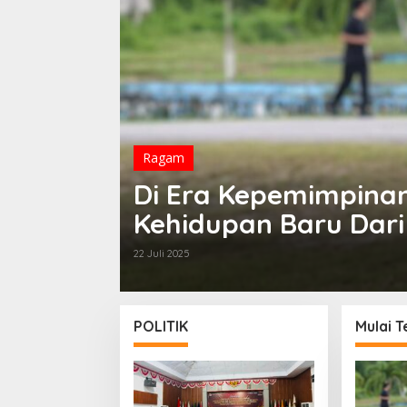
Ragam
Di Era Kepemimpina
Kehidupan Baru Dari
Perkantoran Mulai T
22 Juli 2025
POLITIK
Mulai T