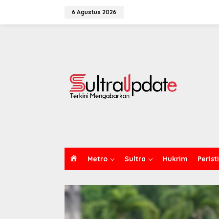
Lewati
ke
6 Agustus 2026
konten
H
Metro
Sultra
Hukrim
Perist
O
M
E