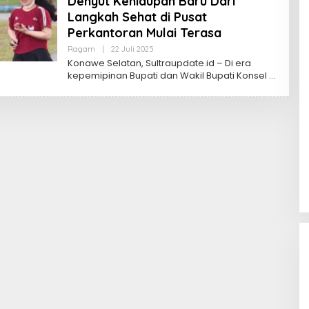
Denyut Kehidupan Baru Dari
Langkah Sehat di Pusat
Perkantoran Mulai Terasa
Oleh
Ragam
|
22 Juli 2025
Sultra
Konawe Selatan, Sultraupdate.id – Di era
Update
kepemipinan Bupati dan Wakil Bupati Konsel