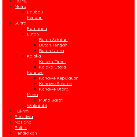
HOME
Metro
Baubau
Kendari
Sultra
Bombana
Buton
Buton Selatan
Buton Tengah
Buton Utara
Kolaka
Kolaka Timur
Kolaka Utara
Konawe
Konawe Kepulauan
Konawe Selatan
Konawe Utara
Muna
Muna Barat
Wakatobi
Hukrim
Peristiwa
Nasional
Politik
Pendidikan