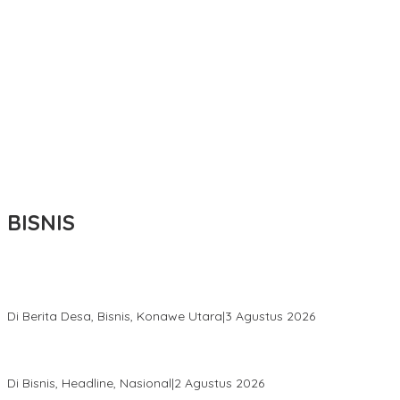
BISNIS
Bupati Ikbar Percepat Pendataan Pekebun Sawit, Dorong
Legalitas STDB Dan Sertifikasi ISPO di Konawe Utara
Di Berita Desa, Bisnis, Konawe Utara
|
3 Agustus 2026
Hadir di Istana Kepresidenan RI, Kadin Sultra Usulkan Hilirisasi
Aspal Buton Masuk Proyek Strategis Nasional
Di Bisnis, Headline, Nasional
|
2 Agustus 2026