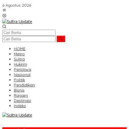
Lewati
6 Agustus 2026
ke
konten
HOME
Metro
Sultra
Hukrim
Peristiwa
Nasional
Politik
Pendidikan
Bisnis
Ragam
Destinasi
Indeks