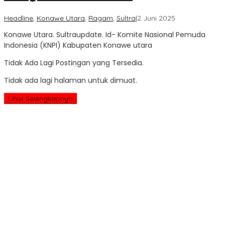
oleh
Headline
,
Konawe Utara
,
Ragam
,
Sultra
|
2 Juni 2025
Sultra
Konawe Utara. Sultraupdate. Id- Komite Nasional Pemuda
Update
Indonesia (KNPI) Kabupaten Konawe utara
Tidak Ada Lagi Postingan yang Tersedia.
Tidak ada lagi halaman untuk dimuat.
Lihat Selengkapnya