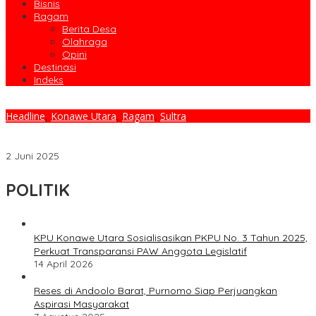
Bisnis
Ragam
Berita Desa
Olahraga
Opini
Destinasi
Indeks
Headline
,
Konawe Utara
,
Ragam
,
Sultra
Gelar Musda Ke-III, PLT KNPI Konawe Utara Harap Pengurus KNPI
Baru Dapat Bersinergi Dengan Pemerintah
2 Juni 2025
POLITIK
KPU Konawe Utara Sosialisasikan PKPU No. 3 Tahun 2025,
Perkuat Transparansi PAW Anggota Legislatif
14 April 2026
Reses di Andoolo Barat, Purnomo Siap Perjuangkan
Aspirasi Masyarakat