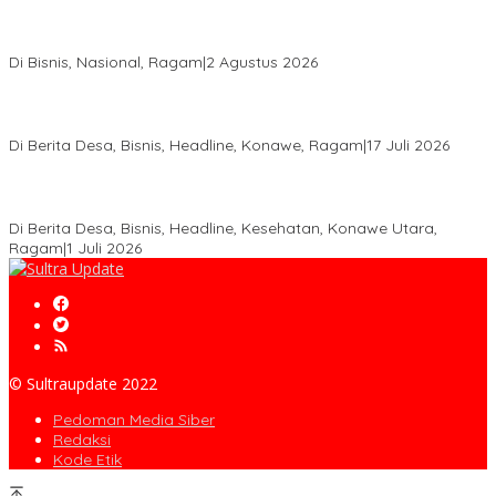
Anton Timbang Hadiri Pertemuan Kadin Dengan Presiden
Prabowo, Perkuat Sinergi Bangun Ekonomi Daerah
Di Bisnis, Nasional, Ragam
|
2 Agustus 2026
Wabup Konawe Salurkan Bibit Durian Dan Saprodi, Dorong
Petani Tingkatkan Produktivitas
Di Berita Desa, Bisnis, Headline, Konawe, Ragam
|
17 Juli 2026
PT MLP Dorong UMKM Langgikima Naik Kelas, Produk Lokal
Dibidik Tembus Ritel Modern
Di Berita Desa, Bisnis, Headline, Kesehatan, Konawe Utara,
Ragam
|
1 Juli 2026
© Sultraupdate 2022
Pedoman Media Siber
Redaksi
Kode Etik