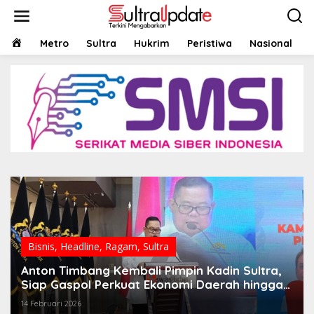
Lewati
ke
konten
HOME
Metro
Sultra
Hukrim
Peristiwa
Nasional
Bisnis
,
Headline
,
Ragam
,
Sultra
Anton Timbang Kembali Pimpin Kadin Sultra,
Siap Gaspol Perkuat Ekonomi Daerah hingga
2031
14 Februari 2026