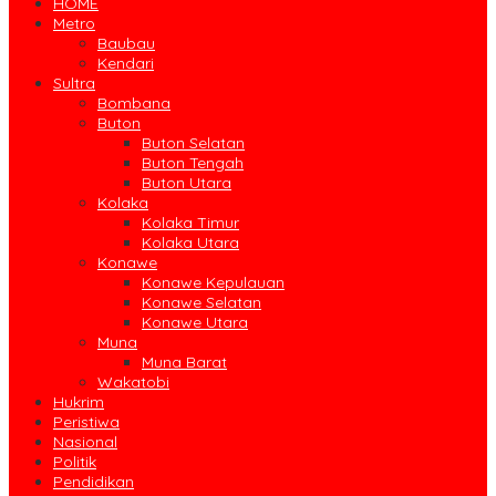
HOME
Metro
Baubau
Kendari
Sultra
Bombana
Buton
Buton Selatan
Buton Tengah
Buton Utara
Kolaka
Kolaka Timur
Kolaka Utara
Konawe
Konawe Kepulauan
Konawe Selatan
Konawe Utara
Muna
Muna Barat
Wakatobi
Hukrim
Peristiwa
Nasional
Politik
Pendidikan