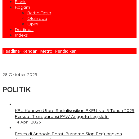
Bisnis
Ragam
Berita Desa
Olahraga
Opini
Destinasi
Indeks
Headline
,
Kendari
,
Metro
,
Pendidikan
Menuju Transformasi Kelembagaan dan Penguatan Mutu
Pendidikan Profesi, IAIN Kendari Resmi Kantongi Izin
Penyelenggaraan PPG
28 Oktober 2025
POLITIK
KPU Konawe Utara Sosialisasikan PKPU No. 3 Tahun 2025,
Perkuat Transparansi PAW Anggota Legislatif
14 April 2026
Reses di Andoolo Barat, Purnomo Siap Perjuangkan