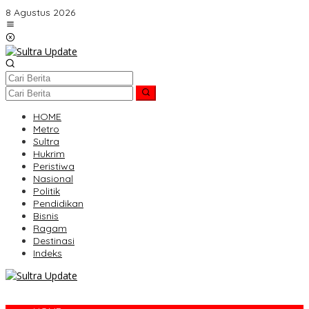
Lewati
8 Agustus 2026
ke
konten
HOME
Metro
Sultra
Hukrim
Peristiwa
Nasional
Politik
Pendidikan
Bisnis
Ragam
Destinasi
Indeks