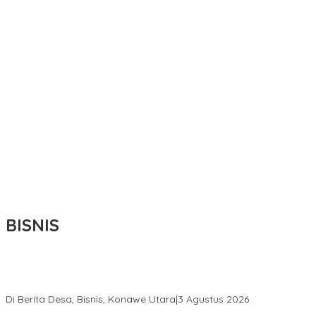
BISNIS
Bupati Ikbar Percepat Pendataan Pekebun Sawit, Dorong
Legalitas STDB Dan Sertifikasi ISPO di Konawe Utara
Di Berita Desa, Bisnis, Konawe Utara
|
3 Agustus 2026