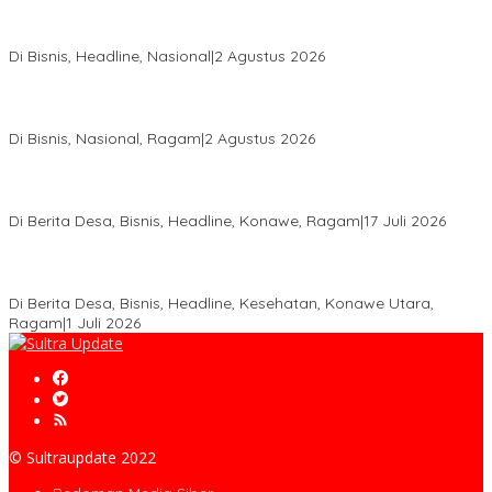
Hadir di Istana Kepresidenan RI, Kadin Sultra Usulkan Hilirisasi
Aspal Buton Masuk Proyek Strategis Nasional
Di Bisnis, Headline, Nasional
|
2 Agustus 2026
Anton Timbang Hadiri Pertemuan Kadin Dengan Presiden
Prabowo, Perkuat Sinergi Bangun Ekonomi Daerah
Di Bisnis, Nasional, Ragam
|
2 Agustus 2026
Wabup Konawe Salurkan Bibit Durian Dan Saprodi, Dorong
Petani Tingkatkan Produktivitas
Di Berita Desa, Bisnis, Headline, Konawe, Ragam
|
17 Juli 2026
PT MLP Dorong UMKM Langgikima Naik Kelas, Produk Lokal
Dibidik Tembus Ritel Modern
Di Berita Desa, Bisnis, Headline, Kesehatan, Konawe Utara,
Ragam
|
1 Juli 2026
© Sultraupdate 2022