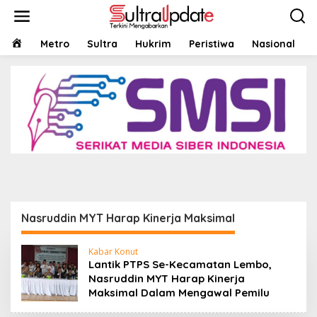
Lewati
ke
konten
HOME
Metro
Sultra
Hukrim
Peristiwa
Nasional
Headline
,
Konawe Utara
,
Politik
,
Sultra
Lantik PTPS Se-Kecamatan Lembo, Nasruddin
MYT Harap Kinerja Maksimal Dalam Mengawal
Pemilu
22 Januari 2024
Nasruddin MYT Harap Kinerja Maksimal
Kabar Konut
Lantik PTPS Se-Kecamatan Lembo,
Nasruddin MYT Harap Kinerja
Maksimal Dalam Mengawal Pemilu