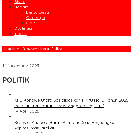
Bisnis
Ragam
Berita Desa
Olahraga
Opini
Destinasi
Indeks
Headline
,
Konawe Utara
,
Sultra
DPM-PTSP Konut Hadirkan OSS Mudahkan Pengurusan Nomor
Induk Berusaha
14 November 2023
POLITIK
KPU Konawe Utara Sosialisasikan PKPU No. 3 Tahun 2025,
Perkuat Transparansi PAW Anggota Legislatif
14 April 2026
Reses di Andoolo Barat, Purnomo Siap Perjuangkan
Aspirasi Masyarakat