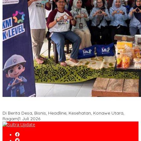
PT MLP Dorong UMKM Langgikima Naik Kelas, Produk Lokal
Dibidik Tembus Ritel Modern
Di Berita Desa, Bisnis, Headline, Kesehatan, Konawe Utara,
Ragam
|
1 Juli 2026