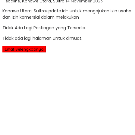
oleh
Headline
,
Konawe Utara
,
Sultra
|
14 November 2023
Sultra
Konawe Utara, Sultraupdate.id– untuk mengajukan izin usaha
Update
dan izin komersial dalam melakukan
Tidak Ada Lagi Postingan yang Tersedia.
Tidak ada lagi halaman untuk dimuat.
Lihat Selengkapnya