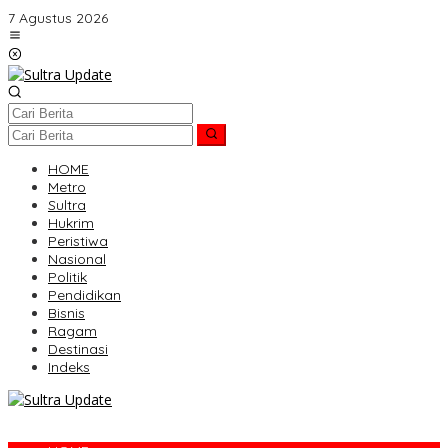
Lewati
7 Agustus 2026
ke
konten
HOME
Metro
Sultra
Hukrim
Peristiwa
Nasional
Politik
Pendidikan
Bisnis
Ragam
Destinasi
Indeks