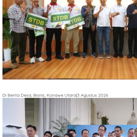
Bupati Ikbar Percepat Pendataan Pekebun Sawit, Dorong
Legalitas STDB Dan Sertifikasi ISPO di Konawe Utara
Di Berita Desa, Bisnis, Konawe Utara
|
3 Agustus 2026