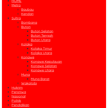
HOME
Metro
Baubau
Kendari
Sultra
Bombana
Buton
Buton Selatan
Buton Tengah
Buton Utara
Kolaka
Kolaka Timur
Kolaka Utara
Konawe
Konawe Kepulauan
Konawe Selatan
Konawe Utara
Muna
Muna Barat
Wakatobi
Hukrim
Peristiwa
Nasional
Politik
Pendidikan