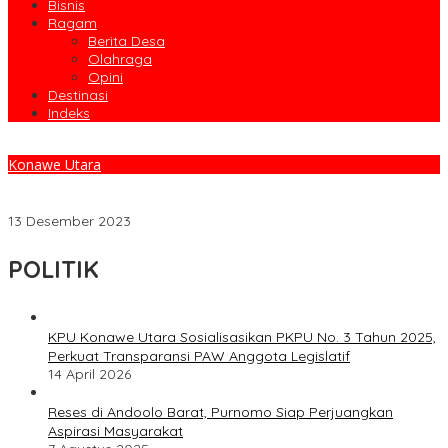
Bisnis
Ragam
Berita Desa
Olahraga
Opini
Destinasi
Indeks
Konawe Utara
Uji Kemampuan Personil, Kapolres Konut Buka Lomba Olah TKP
Jelang HUT Polres Konut.
13 Desember 2023
POLITIK
KPU Konawe Utara Sosialisasikan PKPU No. 3 Tahun 2025,
Perkuat Transparansi PAW Anggota Legislatif
14 April 2026
Reses di Andoolo Barat, Purnomo Siap Perjuangkan
Aspirasi Masyarakat