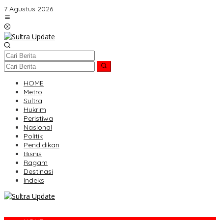
Lewati
7 Agustus 2026
ke
konten
HOME
Metro
Sultra
Hukrim
Peristiwa
Nasional
Politik
Pendidikan
Bisnis
Ragam
Destinasi
Indeks