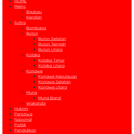
HOME
Metro
Baubau
Kendari
Sultra
Bombana
Buton
Buton Selatan
Buton Tengah
Buton Utara
Kolaka
Kolaka Timur
Kolaka Utara
Konawe
Konawe Kepulauan
Konawe Selatan
Konawe Utara
Muna
Muna Barat
Wakatobi
Hukrim
Peristiwa
Nasional
Politik
Pendidikan