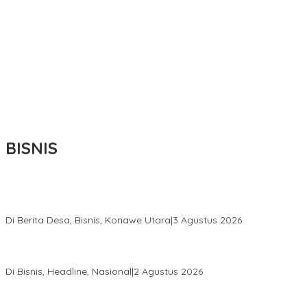
BISNIS
Bupati Ikbar Percepat Pendataan Pekebun Sawit, Dorong
Legalitas STDB Dan Sertifikasi ISPO di Konawe Utara
Di Berita Desa, Bisnis, Konawe Utara
|
3 Agustus 2026
Hadir di Istana Kepresidenan RI, Kadin Sultra Usulkan Hilirisasi
Aspal Buton Masuk Proyek Strategis Nasional
Di Bisnis, Headline, Nasional
|
2 Agustus 2026
Anton Timbang Hadiri Pertemuan Kadin Dengan Presiden