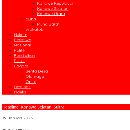
Konawe Kepulauan
Konawe Selatan
Konawe Utara
Muna
Muna Barat
Wakatobi
Hukrim
Peristiwa
Nasional
Politik
Pendidikan
Bisnis
Ragam
Berita Desa
Olahraga
Opini
Destinasi
Indeks
Headline
,
Konawe Selatan
,
Sultra
Pimpin Apel Gabungan, Bupati Irham Kalenggo Beri Reward OPD Be
19 Januari 2026