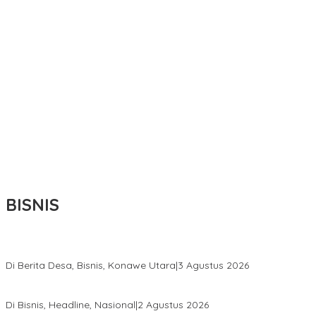
BISNIS
Bupati Ikbar Percepat Pendataan Pekebun Sawit, Dorong Legalita
Di Berita Desa, Bisnis, Konawe Utara
|
3 Agustus 2026
Hadir di Istana Kepresidenan RI, Kadin Sultra Usulkan Hilirisasi A
Di Bisnis, Headline, Nasional
|
2 Agustus 2026