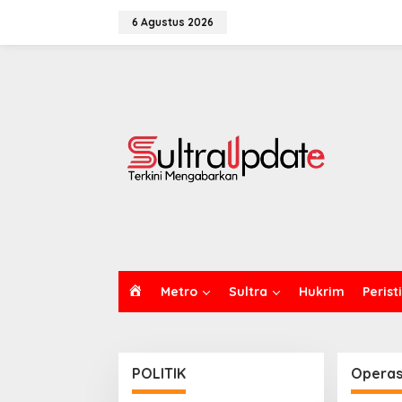
Lewati
ke
6 Agustus 2026
konten
H
Metro
Sultra
Hukrim
Perist
O
M
E
POLITIK
Operas