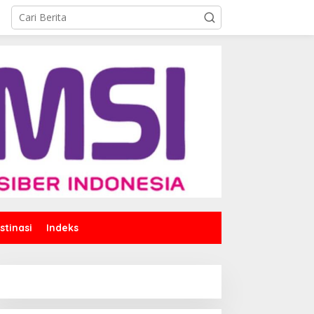
stinasi
Indeks