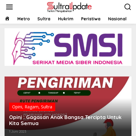
Lewati
ke
konten
HOME
Metro
Sultra
Hukrim
Peristiwa
Nasional
Opini
,
Ragam
,
Sultra
Opini : Gagasan Anak Bangsa Tercipta Untuk
Kita Semua
1 Juni 2023