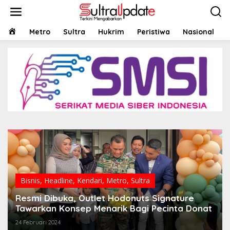
Lewati
ke
konten
HOME
Metro
Sultra
Hukrim
Peristiwa
Nasional
Bisnis
,
Headline
,
Kendari
,
Metro
,
Sultra
Resmi Dibuka, Outlet Hodonuts Signature
Tawarkan Konsep Menarik Bagi Pecinta Donat
24 Februari 2024