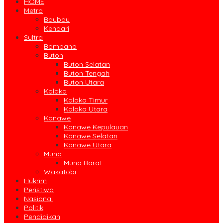
HOME
Metro
Baubau
Kendari
Sultra
Bombana
Buton
Buton Selatan
Buton Tengah
Buton Utara
Kolaka
Kolaka Timur
Kolaka Utara
Konawe
Konawe Kepulauan
Konawe Selatan
Konawe Utara
Muna
Muna Barat
Wakatobi
Hukrim
Peristiwa
Nasional
Politik
Pendidikan