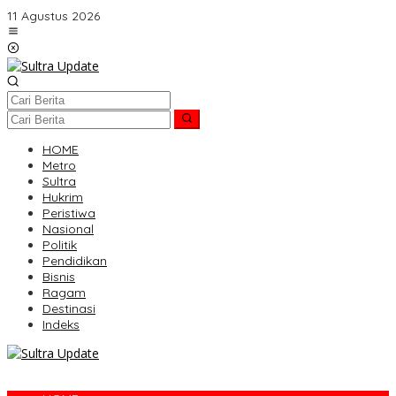
Lewati
11 Agustus 2026
ke
konten
HOME
Metro
Sultra
Hukrim
Peristiwa
Nasional
Politik
Pendidikan
Bisnis
Ragam
Destinasi
Indeks