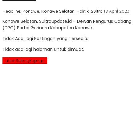
oleh
Headline
,
Konawe
,
Konawe Selatan
,
Politik
,
Sultra
|
18 April 2023
Sult
Konawe Selatan, Sultraupdate.id – Dewan Pengurus Cabang
Upd
(DPC) Partai Gerindra Kabupaten Konawe
Tidak Ada Lagi Postingan yang Tersedia.
Tidak ada lagi halaman untuk dimuat.
Lihat Selengkapnya