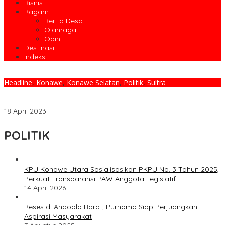
Bisnis
Ragam
Berita Desa
Olahraga
Opini
Destinasi
Indeks
Headline
,
Konawe
,
Konawe Selatan
,
Politik
,
Sultra
Gelar Buka Puasa Bersama, DPC Partai Gerindra Konsel
Rangkaikan Pembagian Paket Lebaran
18 April 2023
POLITIK
KPU Konawe Utara Sosialisasikan PKPU No. 3 Tahun 2025,
Perkuat Transparansi PAW Anggota Legislatif
14 April 2026
Reses di Andoolo Barat, Purnomo Siap Perjuangkan
Aspirasi Masyarakat