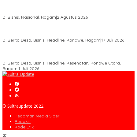
Anton Timbang Hadiri Pertemuan Kadin Dengan Presiden
Prabowo, Perkuat Sinergi Bangun Ekonomi Daerah
Di Bisnis, Nasional, Ragam
|
2 Agustus 2026
Wabup Konawe Salurkan Bibit Durian Dan Saprodi, Dorong
Petani Tingkatkan Produktivitas
Di Berita Desa, Bisnis, Headline, Konawe, Ragam
|
17 Juli 2026
PT MLP Dorong UMKM Langgikima Naik Kelas, Produk Lokal
Dibidik Tembus Ritel Modern
Di Berita Desa, Bisnis, Headline, Kesehatan, Konawe Utara,
Ragam
|
1 Juli 2026
© Sultraupdate 2022
Pedoman Media Siber
Redaksi
Kode Etik