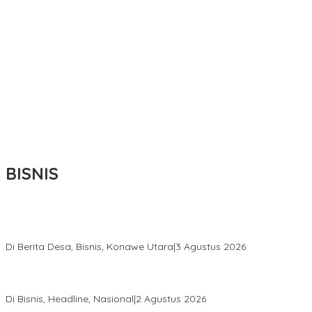
BISNIS
Bupati Ikbar Percepat Pendataan Pekebun Sawit, Dorong
Legalitas STDB Dan Sertifikasi ISPO di Konawe Utara
Di Berita Desa, Bisnis, Konawe Utara
|
3 Agustus 2026
Hadir di Istana Kepresidenan RI, Kadin Sultra Usulkan Hilirisasi
Aspal Buton Masuk Proyek Strategis Nasional
Di Bisnis, Headline, Nasional
|
2 Agustus 2026