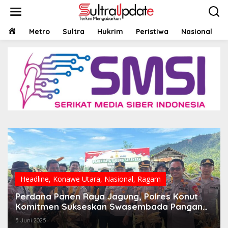
Lewati
ke
konten
HOME
Metro
Sultra
Hukrim
Peristiwa
Nasional
Headline
,
Konawe Utara
,
Nasional
,
Ragam
Perdana Panen Raya Jagung, Polres Konut
Komitmen Sukseskan Swasembada Pangan
Tahun 2025
5 Juni 2025