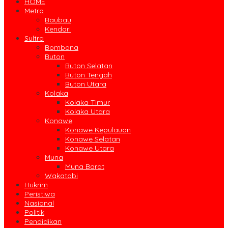
HOME
Metro
Baubau
Kendari
Sultra
Bombana
Buton
Buton Selatan
Buton Tengah
Buton Utara
Kolaka
Kolaka Timur
Kolaka Utara
Konawe
Konawe Kepulauan
Konawe Selatan
Konawe Utara
Muna
Muna Barat
Wakatobi
Hukrim
Peristiwa
Nasional
Politik
Pendidikan