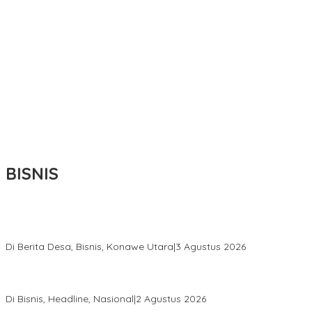
BISNIS
Bupati Ikbar Percepat Pendataan Pekebun Sawit, Dorong
Legalitas STDB Dan Sertifikasi ISPO di Konawe Utara
Di Berita Desa, Bisnis, Konawe Utara
|
3 Agustus 2026
Hadir di Istana Kepresidenan RI, Kadin Sultra Usulkan Hilirisasi
Aspal Buton Masuk Proyek Strategis Nasional
Di Bisnis, Headline, Nasional
|
2 Agustus 2026