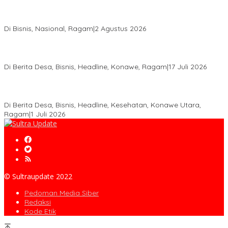
Anton Timbang Hadiri Pertemuan Kadin Dengan Presiden
Prabowo, Perkuat Sinergi Bangun Ekonomi Daerah
Di Bisnis, Nasional, Ragam
|
2 Agustus 2026
Wabup Konawe Salurkan Bibit Durian Dan Saprodi, Dorong
Petani Tingkatkan Produktivitas
Di Berita Desa, Bisnis, Headline, Konawe, Ragam
|
17 Juli 2026
PT MLP Dorong UMKM Langgikima Naik Kelas, Produk Lokal
Dibidik Tembus Ritel Modern
Di Berita Desa, Bisnis, Headline, Kesehatan, Konawe Utara,
Ragam
|
1 Juli 2026
© Sultraupdate 2022
Pedoman Media Siber
Redaksi
Kode Etik