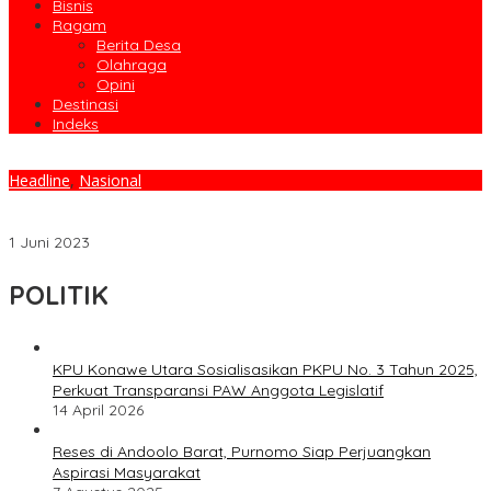
Bisnis
Ragam
Berita Desa
Olahraga
Opini
Destinasi
Indeks
Headline
,
Nasional
Berita Viral Nuraini Si Gadis Kuat Pemanggul Semen Akhirnya
Ditemui Pangdam XIV/Hasanuddin
1 Juni 2023
POLITIK
KPU Konawe Utara Sosialisasikan PKPU No. 3 Tahun 2025,
Perkuat Transparansi PAW Anggota Legislatif
14 April 2026
Reses di Andoolo Barat, Purnomo Siap Perjuangkan
Aspirasi Masyarakat