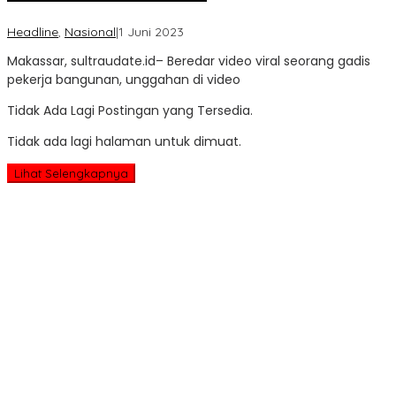
oleh
Headline
,
Nasional
|
1 Juni 2023
Sultra
Makassar, sultraudate.id– Beredar video viral seorang gadis
Update
pekerja bangunan, unggahan di video
Tidak Ada Lagi Postingan yang Tersedia.
Tidak ada lagi halaman untuk dimuat.
Lihat Selengkapnya