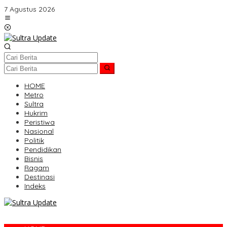
Lewati
7 Agustus 2026
ke
konten
HOME
Metro
Sultra
Hukrim
Peristiwa
Nasional
Politik
Pendidikan
Bisnis
Ragam
Destinasi
Indeks