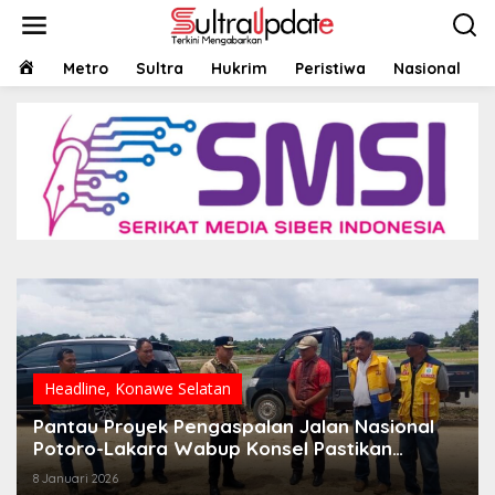
Lewati
ke
konten
HOME
Metro
Sultra
Hukrim
Peristiwa
Nasional
Headline
,
Konawe Selatan
Pantau Proyek Pengaspalan Jalan Nasional
Potoro-Lakara Wabup Konsel Pastikan
Terwujud Sesuai Kualitas Jalan Yang Mantap
8 Januari 2026